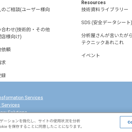
Resources
入のご相談(ユーザー様向
技術資料ライブラリー
SDS (安全データシート
い合わせ(技術的・その他
分析屋さんが言いたが
店様向け)
テクニックあれこれ
検依頼
イベント
請求
登録
ansformation Services
FTIR
マトグラフ
t Services
赤外顕微鏡/イメージング
マトグラフ
low Solutions
分光光度計
ナビゲーションを強化し、サイトの使用状況を分析
C
kie を保存することに同意したことになります。
を参照
を参照
カテゴリを参照