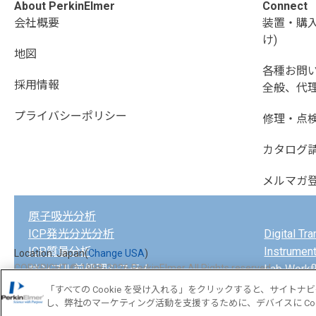
About PerkinElmer
Connect
会社概要
装置・購
け)
地図
各種お問
採用情報
全般、代理
プライバシーポリシー
修理・点
カタログ
メルマガ
原子吸光分析
ICP発光分光分析
Digital Tr
ICP質量分析
ガスクロ
Instrumen
Location: Japan(
Change USA
)
サンプル前処理システム
液体クロ
Lab Workf
COPYRIGHT © 1998-2026 PerkinElmer All Rights reserved
「すべての Cookie を受け入れる」をクリックすると、サイト
し、弊社のマーケティング活動を支援するために、デバイスに Coo
カテゴリを参照
カテゴリ
カテゴリ