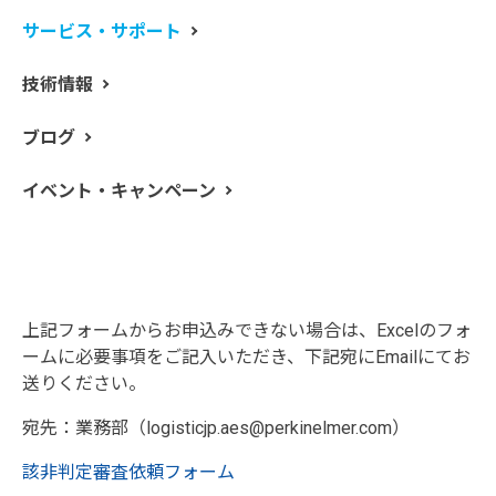
サービス・サポート
※該非判定書の用途によりフォームが異なります。下記
技術情報
フォームのいずれかよりお申し込みください。
ブログ
輸出に使用はこちら
社内管理用はこちら
イベント・キャンペーン
Emailから
上記フォームからお申込みできない場合は、Excelのフォ
ームに必要事項をご記入いただき、下記宛にEmailにてお
送りください。
宛先：業務部（logisticjp.aes@perkinelmer.com）
該非判定審査依頼フォーム