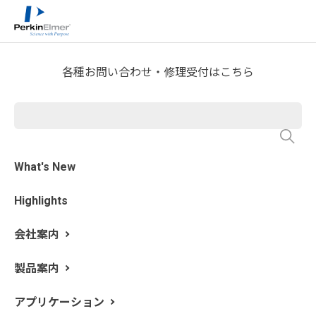
ホーム
サービス・サポート
製品に関するお知らせ
>
>
各種お問い合わせ・修理受付はこちら
該非判定資料発行について
What's New
弊社製品を日本国外へ輸出する場合には、これらの製品
が外国為替及び外国貿易法の「外国為替令及び輸出貿易
Highlights
管理令」に定める輸出規制に、該当するかどうかを判定
する必要があります。
会社案内
ご要望により該非判定資料を発行しておりますので、下
記フォームよりお申し込みください。
製品案内
アプリケーション
Webフォームから