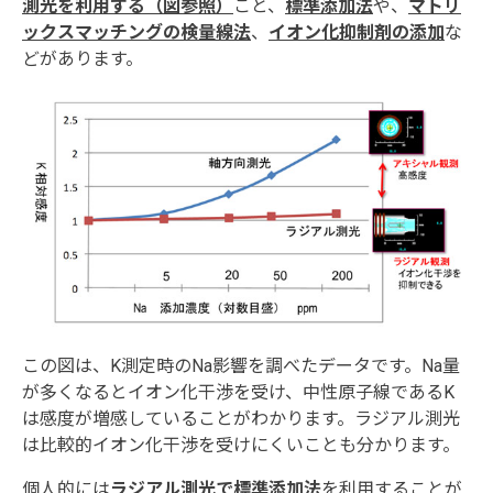
測光を利用する（図参照）
こと、
標準添加法
や、
マトリ
ックスマッチングの検量線法
、
イオン化抑制剤の添加
な
どがあります。
この図は、K測定時のNa影響を調べたデータです。Na量
が多くなるとイオン化干渉を受け、中性原子線であるK
は感度が増感していることがわかります。ラジアル測光
は比較的イオン化干渉を受けにくいことも分かります。
個人的には
ラジアル測光で標準添加法
を利用することが