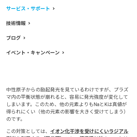
Naの測定に利用する波長は589.592 nmや588.995 nmな
サービス・サポート
ど、Kの波長は766.490 nmなどがあります。これらはい
ずれも
中性原子線
になります。プラズマ内で元素は、中
技術情報
性原子とイオンとが平衡状態を保って存在しています。
中性原子からの発光線を中性原子線（I）、イオン化され
ブログ
たあとの発光線をイオン線（II）と呼称しています（ソ
フトウェア内にはメソッド入力時に“I”や“II”と表記があり
イベント・キャンペーン
ますので参考にしてください）。
NaとKはイオン化しやすいため、プラズマ内では大半が
イオン化状態にあると考えられます。しかし、サンプル
に共存する元素やNa、K自身がプラズマに導入される
と、平衡状態は崩れてきます。NaとKはわずかに残った
中性原子からの励起発光を見ているわけですが、プラズ
マ内の平衡状態が崩れると、容易に発光強度が変化して
しまいます。このため、他の元素よりもNaとKは真値が
得られにくい（他の元素の影響を大きく受けてしまう）
のです。
この対策としては、
イオン化干渉を受けにくいラジアル