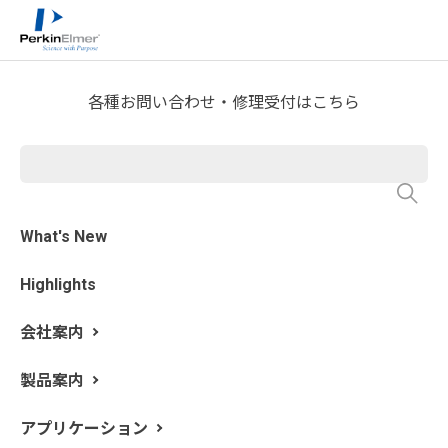
ホーム
サービス・サポート
テクニカルサポート
>
>
>
分析屋さんが言いたがらない 分析のテクニックあれこ
れ
ICP-OESラボのあれこれ
>
各種お問い合わせ・修理受付はこちら
第12回 ナトリウムとカリウム
をICP発光で定量できています
か？
What's New
Highlights
更新日: 2017/5/8
会社案内
ICP発光で
真値
が得られにくい元素として、ナトリウム
（Na）とカリウム（K）があります。これらの元素は周
製品案内
期表の左端にあるアルカリ金属です。ICP発光でこれらの
元素が測定しにくい理由の１つとして
イオン化干渉
があ
アプリケーション
ります。