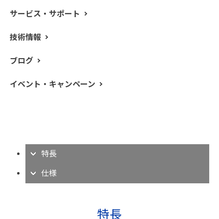
サービス・サポート
高精度光学計測や研究用の高ダイナミックレンジ（吸光
技術情報
度8A）ハイグレード UV/VIS/NIR 分光光度計です。正確
性、精度、再現性に優れています。目的に合わせて5タイ
ブログ
プより選択できます。様々なアプリケーションに対応可
能なSnap-inアクセサリーを用意しました。
イベント・キャンペーン
アプリケーション例
特長
仕様
特長