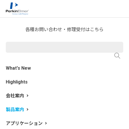
ホーム
製品案内
分析機器製品一覧
>
>
>
紫外可視・近赤外分光分析
各種お問い合わせ・修理受付はこちら
ラムダ850+ 紫外可視分光光
度計
ラムダ1050+ 紫外可視近赤
外分光光度計
What's New
Highlights
会社案内
製品案内
アプリケーション