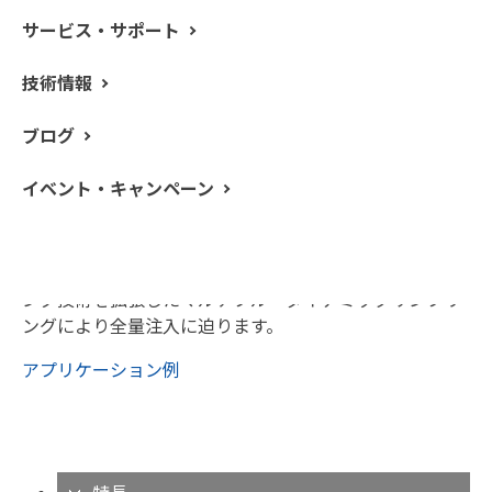
サービス・サポート
技術情報
ブログ
TurboMatrix Trap は、スタティックサンプリングの高い再
イベント・キャンペーン
現性とダイナミックサンプリングの高濃縮、高感度分析
技術を融合したサンプリングシステムです。固体、液体
サンプルからのアウトガスを高濃縮して、高感度GC/MS
分析を実現します。再現性の高い圧力バランスサンプリ
ング技術を拡張したマルチプル・ダイナミックサンプリ
ングにより全量注入に迫ります。
アプリケーション例