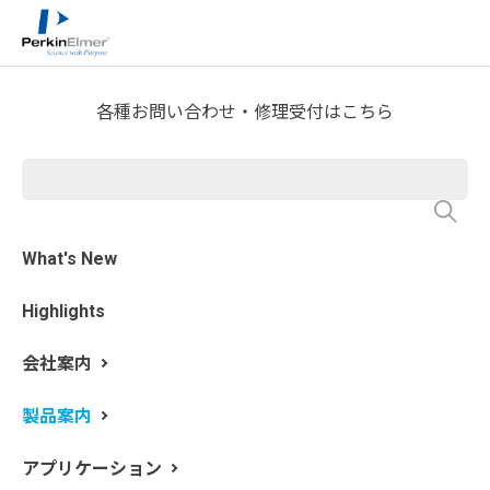
ホーム
製品案内
分析機器製品一覧
>
>
>
ガスクロマトグラフ分析
各種お問い合わせ・修理受付はこちら
TurboMatrix Trap 40/110 ト
ラップサンプラー
What's New
Highlights
会社案内
製品案内
アプリケーション