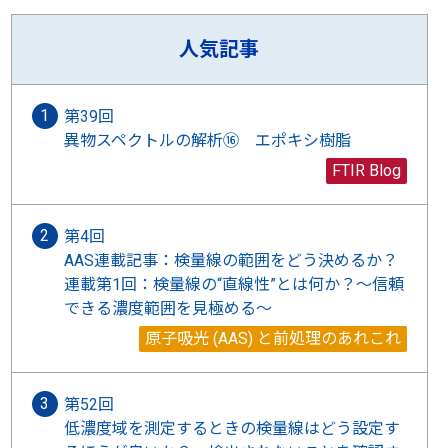
人気記事
第39回
異物スペクトルの解析⑯ エポキシ樹脂
FTIR Blog
第4回
AAS連載記事：検量線の範囲をどう決めるか？
連載第1回：検量線の“直線性”とは何か？〜信頼
できる濃度範囲を見極める〜
原子吸光 (AAS) と前処理のあれこれ
第52回
低濃度域を測定するときの検量線はどう設定す