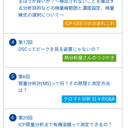
るほうが良いか？～検出されないことを確認す
る分析目的などの検量線範囲と濃度設定、検量
線式の選択について～
ICP-OESラボのあれこれ
第17回
DSCってピークを見る装置じゃないの？
熱分析屋さんのつぶやき
第6回
質量分析計(MS)って何？その原理と測定方法
は？
クロマト分析 日々のQ&A
第20回
ICP質量分析法で有機溶媒って測定できるの？