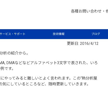
析屋さんが言いたがらない 分析のテクニックあれこれ
熱分
>
各種お問い合わせ・
サービス・サポート
技術情報
ブログ
更新日: 2016/4/12
熱分析の紹介から。
, TMA, DMAなどなどアルファベット3文字で表された、いろ
一例です。
にやってみると難しいとよく言われます。この“熱分析屋
の気にしているところなど、随時更新していきます。