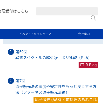
析屋さんのつぶやき
修理受付はこちら
検
ラボブログに関するご質問はこちらから
イベント・キャンペーン
会社案内
最新記事
第59回
異物スペクトルの解析㊱ ポリ乳酸（PLA）
FTIR Blog
第7回
原子吸光法の感度や安定性をもっと良くする方
法（ファーネス原子吸光法編）
原子吸光 (AAS) と前処理のあれこれ