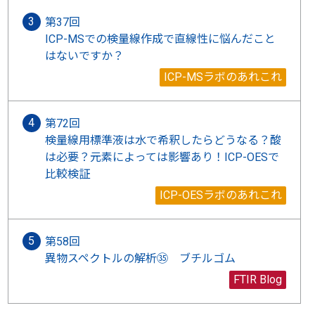
第37回
ICP-MSでの検量線作成で直線性に悩んだこと
はないですか？
ICP-MSラボのあれこれ
第72回
検量線用標準液は水で希釈したらどうなる？酸
は必要？元素によっては影響あり！ICP-OESで
比較検証
ICP-OESラボのあれこれ
第58回
異物スペクトルの解析㉟ ブチルゴム
FTIR Blog