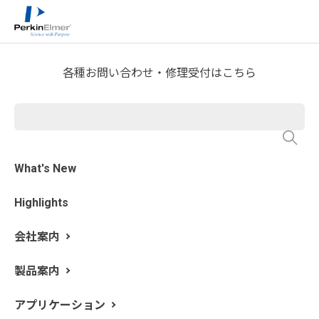
ホーム
サービス・サポート
テクニカルサポート
>
>
>
分析屋さんが言いたがらない 分析のテクニックあれこ
れ
熱分析屋さんのつぶやき
>
各種お問い合わせ・修理受付はこちら
第31回 DMA取っておけばよか
った
What's New
更新日: 2021/9/13
Highlights
祝31回目の更新！
気が付けば9月。コロナ禍の収束はまだまだ見えない中
会社案内
での TOKYO 2020 オリンピック、パラリンピック、2年
ぶりの高校野球も終わってしまいました。TOKYO 2020
製品案内
はメダルラッシュでしたが、筆者はこの数年、初もうで
のおみくじが“凶”しか引けないです。毎回毎回引いてい
アプリケーション
た “凶”はこのコロナの環境を暗示していたのか、と思え