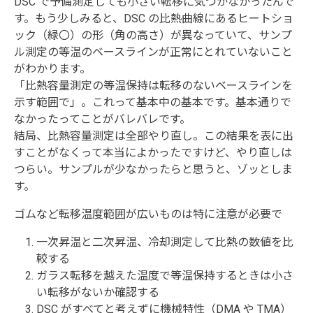
DSC で予備測定しても小さい転移に気づかなかったんで
す。もう少しみると、DSC の比熱曲線にあるヒートショ
ック（緑〇）の形（角の高さ）が異なっていて、サンプ
ル測定の等温のベースラインが正常にとれていないこと
がわかります。
「比熱容量測定の等温保持は転移のないベースラインを
示す範囲で」。これって基本中の基本です。基本通りで
なかったってことがバレバレです。
結局、比熱容量測定は全部やり直し。この結果を表に出
すことがなくって本当によかったですけど、やり直しは
つらい。サンプルが少なかったらと思うと、ゾッとしま
す。
ゴムなど転移温度範囲が広いものは特に注意が必要で
一次昇温と二次昇温、冷却測定して比熱の数値を比
較する
ガラス転移を越えた温度で等温保持するときは小さ
い転移がないか確認する
DSC がすべてと考えずに機械特性（DMA や TMA）