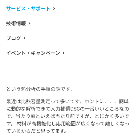
るところがおみくじたる所以、と思ってしまった熱分析
サービス・サポート
屋さんのつぶやき筆者です。
技術情報
9月13日と11月16日に熱分析研究懇談会の
第3回熱分析
webチュートリアル
、
第4回熱分析Webチュートリアル
が
ブログ
あります。熱分析の公定法について知りたかったら参加
するといいかもしれません、無料ですし。
イベント・キャンペーン
さて、最近はこのつぶやき、次回の予告をしていなかっ
たのですが、前回間違えてストック記事に書いてあった
次回予告の変更を忘れてそのまま使ってしまいました。
なので、今回は DSC だけの情報だといろいろと間違える
という熱分析の手順の話です。
最近は比熱容量測定って多いです、ホントに．．．簡単
に動的な解析できて入力補償DSCの一番いいところなの
で、当たり前といえば当たり前ですが、とにかく多いで
す。 材料が高機能化し応用範囲が広くなって難しくなっ
ているからだと思ってます。