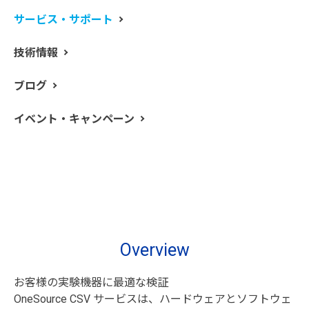
ーション手順を遵守する必要があります。OneSource
サービス・サポート
は、お客様のニーズを満たし、実験機器データの完全
性、一貫性、正確性を確保するために、プロジェクトお
技術情報
よびプログラムベースのコンピュータ化システムバリデ
ーション（CSV）サポートを提供します。OneSource の
ブログ
CSV ソリューションは、Part 11 を含むバリデーション
の要件を常に満たし、高度なデータの完全性を確保しな
イベント・キャンペーン
がら、該当する場合は効率化を促進し、リスクベースか
つ負担の少ないアプローチを採用しています。
お問い合わせはこちら
Overview
お客様の実験機器に最適な検証
OneSource CSV サービスは、ハードウェアとソフトウェ