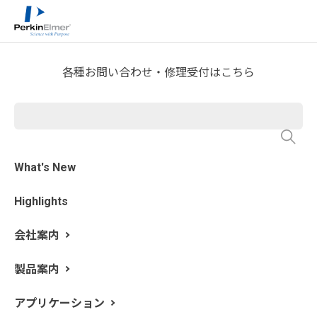
ホーム
サービス・サポート
>
>
OneSource Laboratory Solutions
>
Lab Workflow Solutions
Compliance Services
>
各種お問い合わせ・修理受付はこちら
CSV Services
What's New
Highlights
会社案内
製品案内
アプリケーション
規制当局からの要求を満たす為に、ラボは厳格なバリデ