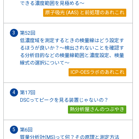
できる濃度範囲を見極める〜
原子吸光 (AAS) と前処理のあれこれ
第52回
低濃度域を測定するときの検量線はどう設定す
るほうが良いか？～検出されないことを確認す
る分析目的などの検量線範囲と濃度設定、検量
線式の選択について～
ICP-OESラボのあれこれ
第17回
DSCってピークを見る装置じゃないの？
熱分析屋さんのつぶやき
第6回
質量分析計(MS)って何？その原理と測定方法