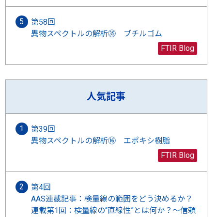
第58回
異物スペクトルの解析㉟ ブチルゴム
FTIR Blog
人気記事
第39回
異物スペクトルの解析⑯ エポキシ樹脂
FTIR Blog
第4回
AAS連載記事：検量線の範囲をどう決めるか？
連載第1回：検量線の“直線性”とは何か？〜信頼