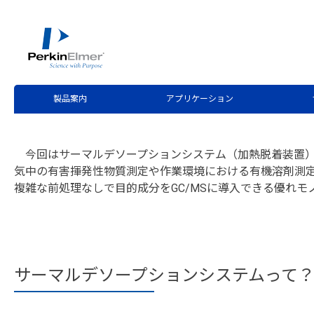
ホーム
サービス・サポート
テクニカルサポート
分
>
>
>
第13回 サーマルデソープショ
製品案内
アプリケーション
今回はサーマルデソープションシステム（加熱脱着装置）
気中の有害揮発性物質測定や作業環境における有機溶剤測
複雑な前処理なしで目的成分をGC/MSに導入できる優れモ
サーマルデソープションシステムって