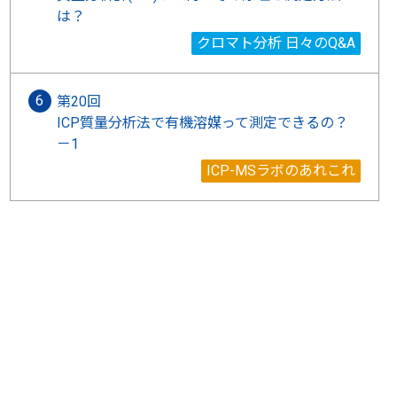
は？
クロマト分析 日々のQ&A
第20回
ICP質量分析法で有機溶媒って測定できるの？
－1
ICP-MSラボのあれこれ