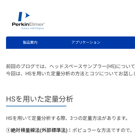
ホーム
サービス・サポート
テクニカルサポート
分
>
>
>
第9回 ヘッドスペースサンプラ
製品案内
アプリケーション
前回のブログでは、ヘッドスペースサンプラー(HS)につい
今回は、HSを用いた定量分析の方法とコツについてお話し
HSを用いた定量分析
HSを用いて定量分析する際、3つの定量方法があります。
➀絶対検量線法(外部標準法)：
ポピュラーな方法ですので、