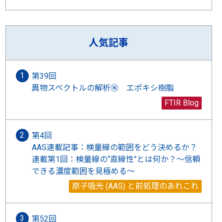
人気記事
第39回
異物スペクトルの解析⑯ エポキシ樹脂
FTIR Blog
第4回
AAS連載記事：検量線の範囲をどう決めるか？
連載第1回：検量線の“直線性”とは何か？〜信頼
できる濃度範囲を見極める〜
原子吸光 (AAS) と前処理のあれこれ
第52回