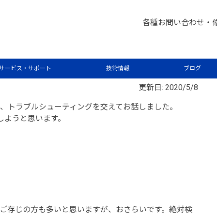
析屋さんが言いたがらない 分析のテクニックあれこれ
クロ
>
各種お問い合わせ・
ー(HS)を用いた定量分析とコツ
サービス・サポート
技術情報
ブログ
更新日: 2020/5/8
て、トラブルシューティングを交えてお話しました。
しようと思います。
ご存じの方も多いと思いますが、おさらいです。絶対検