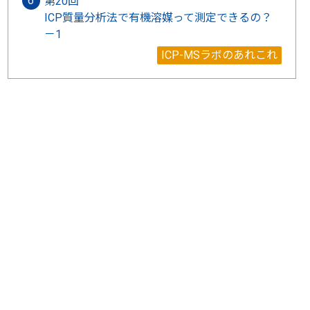
第20回
ICP質量分析法で有機溶媒って測定できるの？
－1
ICP-MSラボのあれこれ