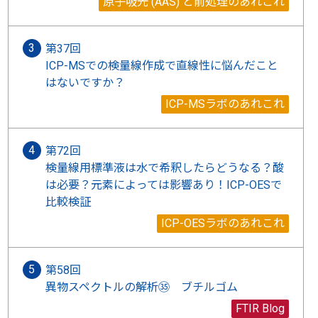
原子吸光 (AAS) と前処理のあれこれ
第37回
ICP-MSでの検量線作成で直線性に悩んだこと
はないですか？
ICP-MSラボのあれこれ
第72回
検量線用標準液は水で希釈したらどうなる？酸
は必要？元素によっては影響あり！ICP-OESで
比較検証
ICP-OESラボのあれこれ
第58回
異物スペクトルの解析㉟ ブチルゴム
FTIR Blog