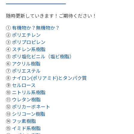
随時更新していきます！ご期待ください！
①
有機物か？無機物か？
②
ポリエチレン
③
ポリプロピレン
④
スチレン系樹脂
⑤
ポリ塩化ビニル（塩ビ樹脂）
⑥
アクリル樹脂
⑦
ポリエステル
⑧
ナイロン(ポリアミド)とタンパク質
⑨
セルロース
⑩
ニトリル系樹脂
⑪
ウレタン樹脂
⑫
ポリカーボネート
⑬
シリコーン樹脂
⑭
フッ素樹脂
⑮
イミド系樹脂