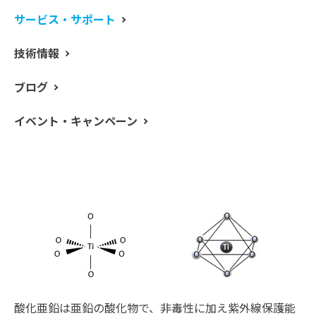
電子部品など身のまわりのさまざまな製品に使用されて
サービス・サポート
います。また、微粒子化することで、透明性や触媒性能
も高まり、日焼け止め化粧品や、透明フィルム、トナー
技術情報
用添加剤、光触媒、ファインセラミックスなどの分野で
使用されています。酸化チタンはルチル、アナターゼ、
ブログ
ブルッカイトの3つの安定な結晶が知られています。3つ
のうちルチル型が最も安定な結晶構造で、白色顔料など
イベント・キャンペーン
に使用されます。アナターゼ型は光触媒として利用され
ます。3つの結晶は、いずれも以下のようなチタン原子に
対して酸素原子が 6 配位した正八面体構造を有していま
す。この基本構造の並び方が3つの結晶系で異なります。
酸化亜鉛は亜鉛の酸化物で、非毒性に加え紫外線保護能