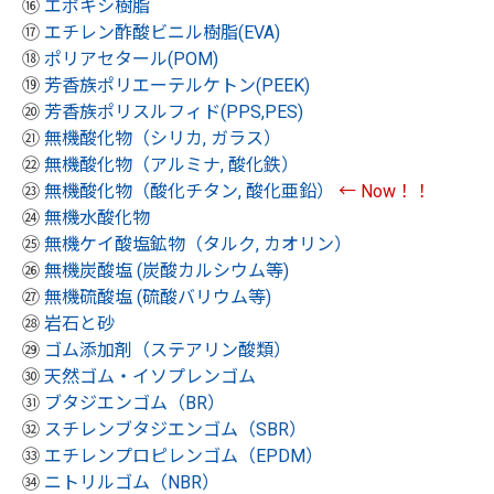
⑯
エポキシ樹脂
⑰
エチレン酢酸ビニル樹脂(EVA)
⑱
ポリアセタール(POM)
⑲
芳香族ポリエーテルケトン(PEEK)
⑳
芳香族ポリスルフィド(PPS,PES)
㉑
無機酸化物（シリカ, ガラス）
㉒
無機酸化物（アルミナ, 酸化鉄）
㉓
無機酸化物（酸化チタン, 酸化亜鉛）
← Now！！
㉔
無機水酸化物
㉕
無機ケイ酸塩鉱物（タルク, カオリン）
㉖
無機炭酸塩 (炭酸カルシウム等)
㉗
無機硫酸塩 (硫酸バリウム等)
㉘
岩石と砂
㉙
ゴム添加剤（ステアリン酸類）
㉚
天然ゴム・イソプレンゴム
㉛
ブタジエンゴム（BR）
㉜
スチレンブタジエンゴム（SBR）
㉝
エチレンプロピレンゴム（EPDM）
㉞
ニトリルゴム（NBR）