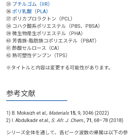
㉟
ブチルゴム（IIR）
㊱
ポリ乳酸（PLA）
㊲ ポリカプロラクトン（PCL）
㊳ コハク酸系ポリエステル（PBS、PBSA）
㊴ 微生物産生ポリエステル（PHA）
㊵ 芳香族-脂肪族コポリエステル（PBAT）
㊶ 酢酸セルロース（CA）
㊷ 熱可塑性デンプン（TPS）
※タイトルと内容は変更する可能性があります。
参考文献
1) B. Mokaizh et al.,
Materials
15
, 9, 3046 (2022)
2) I. Abdulkadir et.al.,
S. Afr. J. Chem.
,
71
, 68–78 (2018)
シリーズ全体を通して、各ピーク波数の帰属は以下の参