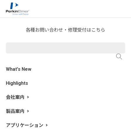
ホーム
サービス・サポート
テクニカルサポート
>
>
>
分析屋さんが言いたがらない 分析のテクニックあれこ
れ
FTIR Blog
>
各種お問い合わせ・修理受付はこちら
第46回 異物スペクトルの解析
㉓ 無機酸化物（酸化チタン,
酸化亜鉛）
What's New
Highlights
執筆: 新居田 恭弘 更新日: 2024/6/24
会社案内
無機酸化物の第3回目です。今回は酸化チタン(チタニア)
と酸化亜鉛に着目していきます。どちらも酸化物半導体
製品案内
であることが知られています。
酸化チタンはチタン (Ti) の酸化物です。その優れた性質
アプリケーション
から、塗料やインキ、紙、プラスチック、繊維、ゴム、