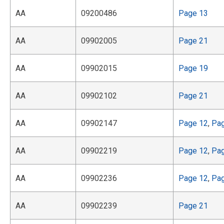
AA
09200486
Page 13
AA
09902005
Page 21
AA
09902015
Page 19
AA
09902102
Page 21
AA
09902147
Page 12
,
Pa
AA
09902219
Page 12
,
Pa
AA
09902236
Page 12
,
Pa
AA
09902239
Page 21