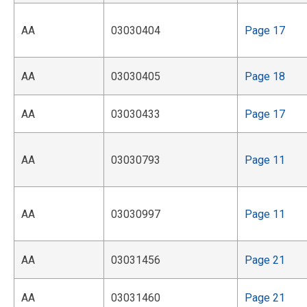
AA
03030404
Page 17
AA
03030405
Page 18
AA
03030433
Page 17
AA
03030793
Page 11
AA
03030997
Page 11
AA
03031456
Page 21
AA
03031460
Page 21