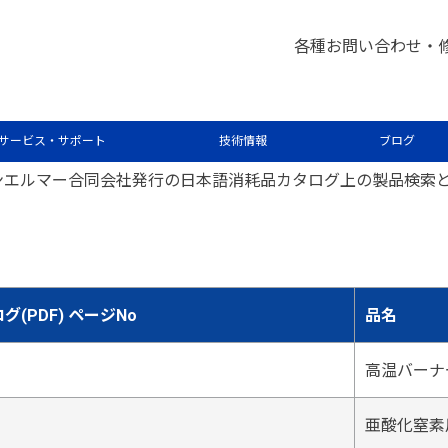
について
各種お問い合わせ・
サービス・サポート
技術情報
ブログ
ンエルマー合同会社発行の日本語消耗品カタログ上の製品検索
(PDF) ページNo
品名
高温バーナ
亜酸化窒素用