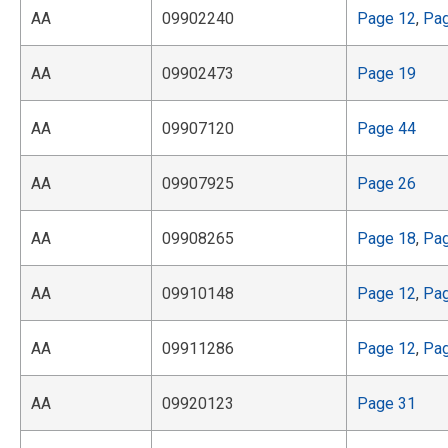
AA
09902240
Page 12
,
Pa
AA
09902473
Page 19
AA
09907120
Page 44
AA
09907925
Page 26
AA
09908265
Page 18
,
Pa
AA
09910148
Page 12
,
Pa
AA
09911286
Page 12
,
Pa
AA
09920123
Page 31