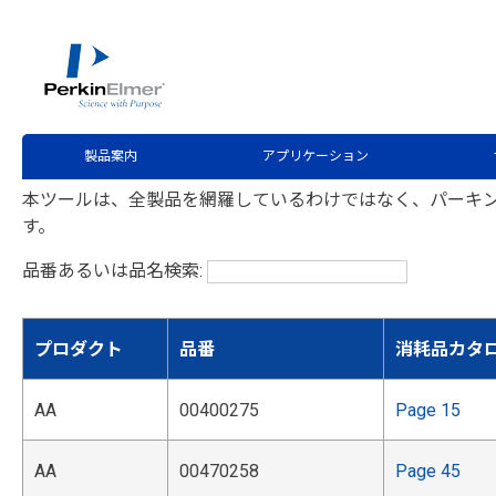
ホーム
サービス・サポート
消耗品のご購入やお問合せ
>
>
分析機器消耗品検索フォーム
製品案内
アプリケーション
本ツールは、全製品を網羅しているわけではなく、パーキ
す。
品番あるいは品名検索:
プロダクト
品番
消耗品カタログ
AA
00400275
Page 15
AA
00470258
Page 45