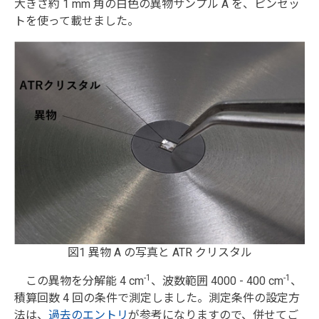
大きさ約 1 mm 角の白色の異物サンプル A を、ピンセッ
トを使って載せました。
図1 異物 A の写真と ATR クリスタル
-1
-1
この異物を分解能 4 cm
、波数範囲 4000 - 400 cm
、
積算回数 4 回の条件で測定しました。測定条件の設定方
法は、
過去のエントリ
が参考になりますので、併せてご