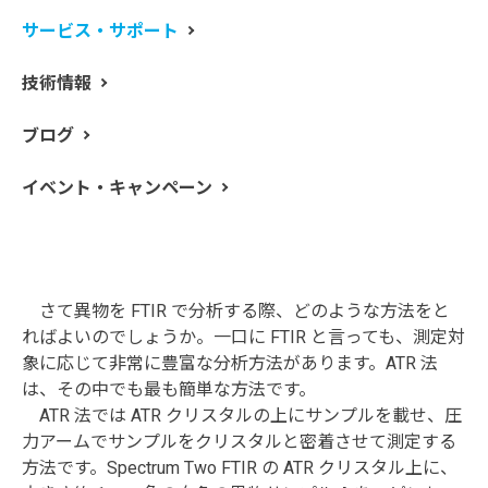
中でも、異物が何の材料で構成されているかを知るこ
サービス・サポート
とは特に重要です。異物の原因候補を大きく絞り込むこ
とができるからです。FTIR は異物の材質を知るのにとて
技術情報
も有効です。こういった分析を一般的に定性分析といい
ます。今回のエントリは、異物の定性分析にあたり、何
ブログ
をすればよいか？を中心に書きました。
イベント・キャンペーン
異物のATR測定
さて異物を FTIR で分析する際、どのような方法をと
ればよいのでしょうか。一口に FTIR と言っても、測定対
象に応じて非常に豊富な分析方法があります。ATR 法
は、その中でも最も簡単な方法です。
ATR 法では ATR クリスタルの上にサンプルを載せ、圧
力アームでサンプルをクリスタルと密着させて測定する
方法です。Spectrum Two FTIR の ATR クリスタル上に、