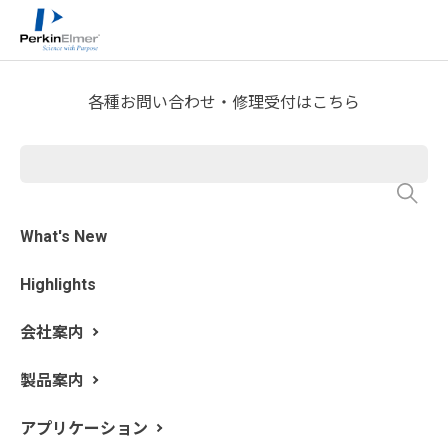
ホーム
サービス・サポート
テクニカルサポート
>
>
>
分析屋さんが言いたがらない 分析のテクニックあれこ
れ
FTIR Blog
>
各種お問い合わせ・修理受付はこちら
第12回 データベース検索を活
用した異物の分析解析方法
What's New
執筆: 新居田 恭弘 更新日: 2020/3/4
Highlights
製品中の異物発生率の抑制は、生産工程や品質管理に
とって非常に重要です。異物の発生率を 5% から 1% に、
会社案内
1% から 0.1% に抑えるため、メーカーの技術者は日々努
力を重ねています。そんな悩ましい異物の出所を突き止
製品案内
めるプロセスは、その異物を様々な方法で観察・分析
し、その結果から異物の原因候補を類推していくところ
アプリケーション
から始まります。