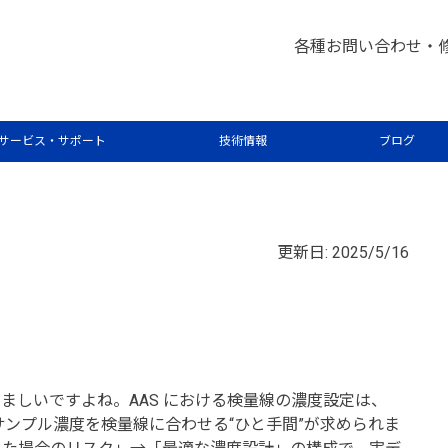
析屋さんが言いたがらない 分析のテクニックあれこれ
原子
>
各種お問い合わせ・
の範囲をどう決めるか？連載第1
か？〜信頼できる濃度範囲を見極
サービス・サポート
技術情報
ブログ
更新日: 2025/5/16
ましいですよね。AAS における検量線の濃度設定は、
なく、サンプル濃度を検量線に合わせる“ひと手間”が求められま