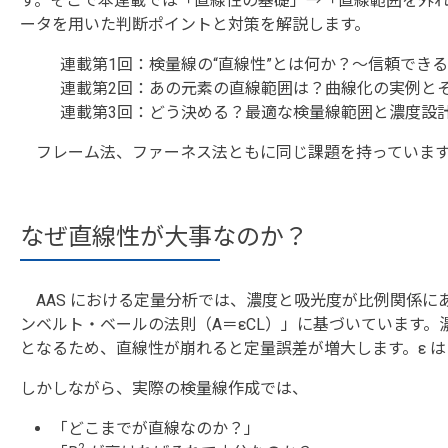
す。そこで本連載では「直線性の基礎」→「直線範囲を外
ータを用いた判断ポイントと対策を解説します。
連載第1回：検量線の“直線性”とは何か？〜信頼でき
連載第2回：あの元素の直線範囲は？曲線化の実例と
連載第3回：どう決める？最適な検量線範囲と濃度設
フレーム法、ファーネス法ともに同じ課題を持っています
なぜ直線性が大事なのか？
AAS における定量分析では、濃度と吸光度が比例関係に
ンベルト・ベールの法則（A＝εCL）」に基づいています。濃
となるため、直線性が崩れると定量誤差が増大します。ε は
しかしながら、実際の検量線作成では、
「どこまでが直線なのか？」
2