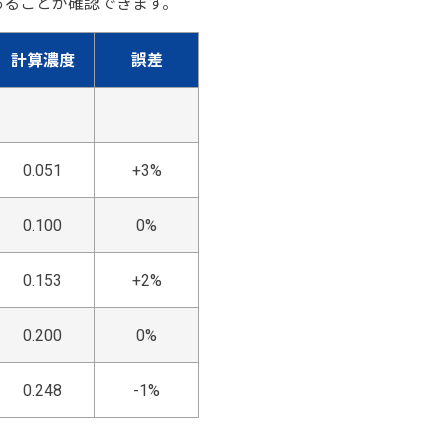
あることが確認できます。
計算濃度
誤差
0.051
+3%
0.100
0%
0.153
+2%
0.200
0%
0.248
-1%