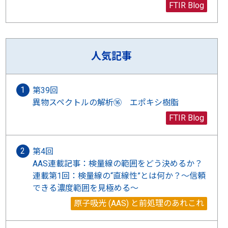
FTIR Blog
人気記事
第39回
異物スペクトルの解析⑯ エポキシ樹脂
FTIR Blog
第4回
AAS連載記事：検量線の範囲をどう決めるか？
連載第1回：検量線の“直線性”とは何か？〜信頼
できる濃度範囲を見極める〜
原子吸光 (AAS) と前処理のあれこれ