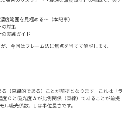
れた場合のリスク」→「最適な濃度設計」の構成で、実デ
る濃度範囲を見極める〜（本記事）
その対策
計の実践ガイド
が、今回はフレーム法に焦点を当てて解説します。
ある（直線的である）ことが前提となります。これは「ラ
度 C と吸光度 A が比例関係（直線）であることが前提
モル吸光係数、L は単位長さです。