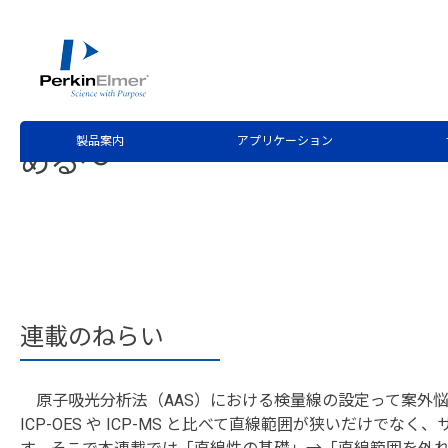
ホーム
サービス・サポート
テクニカルサポート
分
>
>
>
第4回 AAS連載記事：検量線
回：検量線の“直線性”とは何
製品案内
アプリケーション
める〜
連載のねらい
原子吸光分析法（AAS）における検量線の設定って案外悩
ICP-OES や ICP-MS と比べて直線範囲が狭いだけで