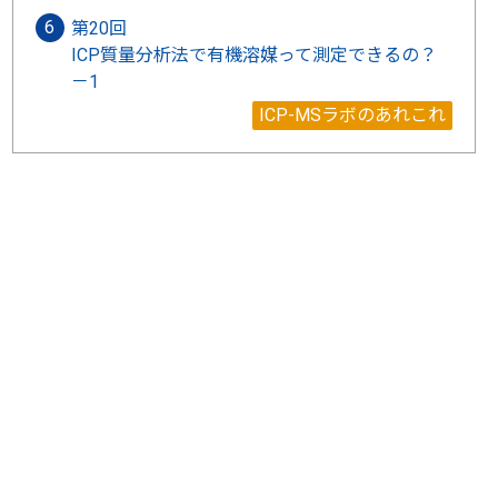
第20回
ICP質量分析法で有機溶媒って測定できるの？
－1
ICP-MSラボのあれこれ