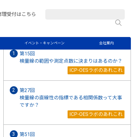
吸光 (AAS) と前処理のあれこれ
修理受付はこちら
検
関連記事
イベント・キャンペーン
会社案内
第15回
検量線の範囲や測定点数に決まりはあるのか？
ICP-OESラボのあれこれ
第27回
検量線の直線性の指標である相関係数って大事
ですか？
ICP-OESラボのあれこれ
第51回