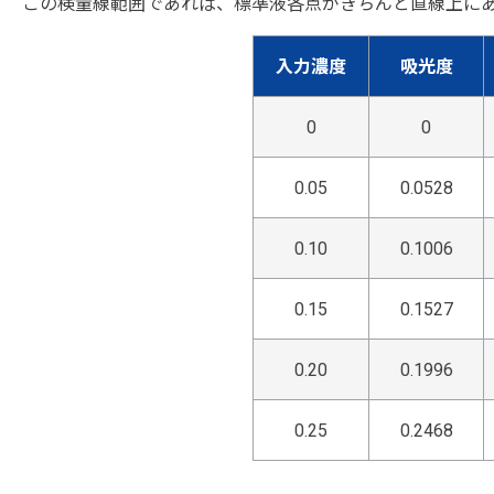
この検量線範囲であれば、標準液各点がきちんと直線上に
入力濃度
吸光度
0
0
0.05
0.0528
0.10
0.1006
0.15
0.1527
0.20
0.1996
0.25
0.2468