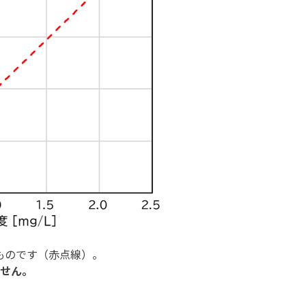
だものです（赤点線）。
ません。