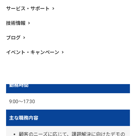
野）
サービス・サポート
雇用形態
技術情報
正社員
ブログ
勤務地
イベント・キャンペーン
横浜
勤務時間
9:00～17:30
主な職務内容
顧客のニーズに応じて、課題解決に向けたデモの