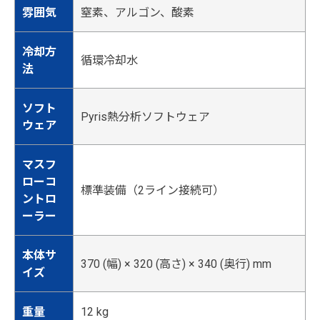
雰囲気
窒素、アルゴン、酸素
冷却方
循環冷却水
法
ソフト
Pyris熱分析ソフトウェア
ウェア
マスフ
ローコ
標準装備（2ライン接続可）
ントロ
ーラー
本体サ
370 (幅) × 320 (高さ) × 340 (奥行) mm
イズ
重量
12 kg