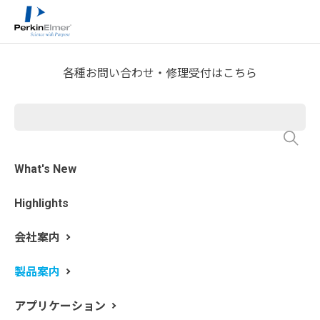
ホーム
製品案内
分析機器製品一覧
熱分析
>
>
>
STA 9 熱重量・熱量同時測
各種お問い合わせ・修理受付はこちら
定装置
What's New
Highlights
会社案内
製品案内
アプリケーション