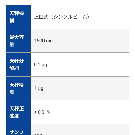
天秤機
上皿式（シングルビーム）
構
最大容
1500 mg
量
天秤分
0.1 µg
解能
天秤精
1 µg
度
天秤正
± 0.01%
確度
サンプ