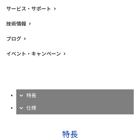
サービス・サポート
技術情報
0.1 μg の天秤感度を持った上皿方式の TG-DTA。画期的
ブログ
な SaTurnA センサーはリファレンスの汚染の影響を排除
し、信頼性の高い分析を行うことが可能です。
イベント・キャンペーン
アプリケーション例
特長
仕様
特長