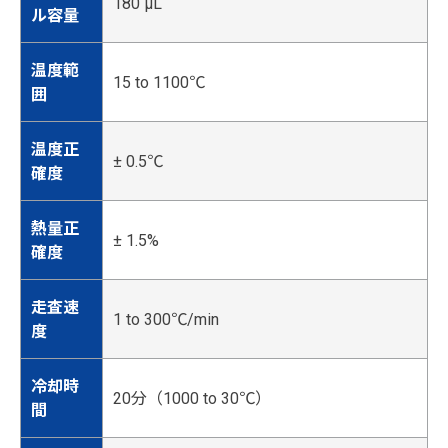
180 µL
ル容量
温度範
15 to 1100℃
囲
温度正
± 0.5℃
確度
熱量正
± 1.5%
確度
走査速
1 to 300℃/min
度
冷却時
20分（1000 to 30℃）
間