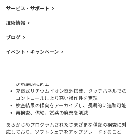
サービス・サポート
技術情報
ブログ
QuickSTAR Horizon ストリップテストリーダーは、特許
イベント・キャンペーン
取得済みのコンパクトかつ堅牢な検出結果読み取り機で
迅速に定量結果を提示します。
数秒で自動的に結果を得られるため、スループット
が飛躍的に向上
充電式リチウムイオン電池搭載、タッチパネルでの
コントロールにより高い操作性を実現
検査結果の傾向をアーカイブし、長期的に追跡可能
再検査、供給、試薬の廃棄を削減
あらかじめプログラムされたさまざまな種類の検査に対
応しており、ソフトウェアをアップグレードすること