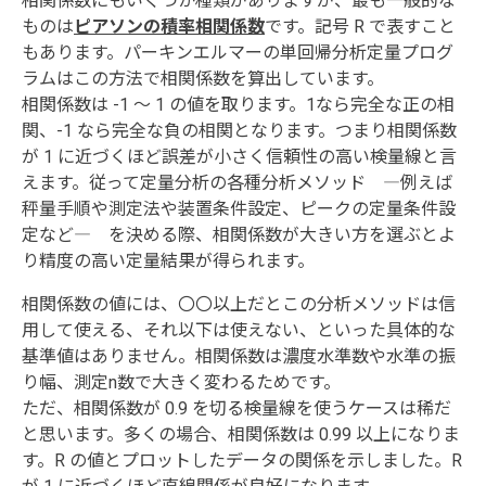
相関係数にもいくつか種類がありますが、最も一般的な
ものは
ピアソンの積率相関係数
です。記号 R で表すこと
もあります。パーキンエルマーの単回帰分析定量プログ
ラムはこの方法で相関係数を算出しています。
相関係数は -1 〜 1 の値を取ります。1なら完全な正の相
関、-1 なら完全な負の相関となります。つまり相関係数
が 1 に近づくほど誤差が小さく信頼性の高い検量線と言
えます。従って定量分析の各種分析メソッド ―例えば
秤量手順や測定法や装置条件設定、ピークの定量条件設
定など― を決める際、相関係数が大きい方を選ぶとよ
り精度の高い定量結果が得られます。
相関係数の値には、〇〇以上だとこの分析メソッドは信
用して使える、それ以下は使えない、といった具体的な
基準値はありません。相関係数は濃度水準数や水準の振
り幅、測定n数で大きく変わるためです。
ただ、相関係数が 0.9 を切る検量線を使うケースは稀だ
と思います。多くの場合、相関係数は 0.99 以上になりま
す。R の値とプロットしたデータの関係を示しました。R