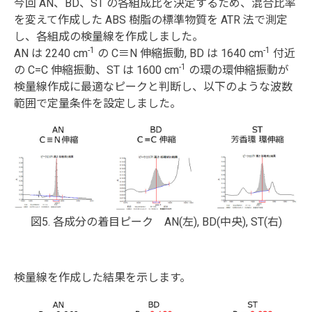
今回 AN、BD、ST の各組成比を決定するため、混合比率
を変えて作成した ABS 樹脂の標準物質を ATR 法で測定
し、各組成の検量線を作成しました。
-1
-1
AN は 2240 cm
の C≡N 伸縮振動, BD は 1640 cm
付近
-1
の C=C 伸縮振動、ST は 1600 cm
の環の環伸縮振動が
検量線作成に最適なピークと判断し、以下のような波数
範囲で定量条件を設定しました。
図5. 各成分の着目ピーク AN(左), BD(中央), ST(右)
検量線を作成した結果を示します。