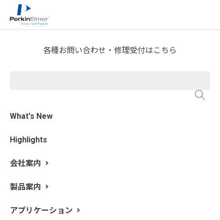
ホーム
サービス・サポート
テクニカルサポート
>
>
>
分析屋さんが言いたがらない 分析のテクニックあれこ
れ
FTIR Blog
>
各種お問い合わせ・修理受付はこちら
第10回 定量分析 単回帰分析編
執筆: 新居田 恭弘 更新日: 2019/11/26
What's New
前回のエントリでは定量分析の準備段階として、ピーク
Highlights
の定量方法について触れました。今回は、ピークの定量
によって得られた定量値から検量線を作成し、検量線か
会社案内
ら未知試料の濃度や成分量を予想する方法について書き
ます。このような分析方法を統計学的には単回帰分析と
製品案内
呼びます。単一の変数を使って回帰直線を作成するの
で、単回帰分析です。これに対して 2 つ以上の変数から
アプリケーション
回帰直線を作成する方法が多変量回帰分析です。多変量