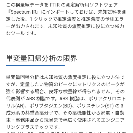
この検量線データを FTIR の測定解析用ソフトウェア
『Spectrum IR』にインポートしておけば、未知試料を測
定した後、1 クリックで推定濃度と推定濃度の予測エラ
ーが出力されます。未知物質の濃度推定に役に立つ強力
なツールです。
単変量回帰分析の限界
単変量回帰分析は未知物質の濃度推定に役に立つ方法で
すが、定量したい物質のピークにマトリクスのピークが
強く影響する場合、良好な検量線が得られません。その
代表例が ABS 樹脂です。ABS 樹脂は、ポリアクリロニト
リル(AN)、ポリブタジエン(BD)、ポリスチレン(ST) の 3
成分系の共重合高分子で、その高機能性から家電・自動
車・事務用品から玩具まで幅広く使用されるエンジニア
リングプラスチックです。