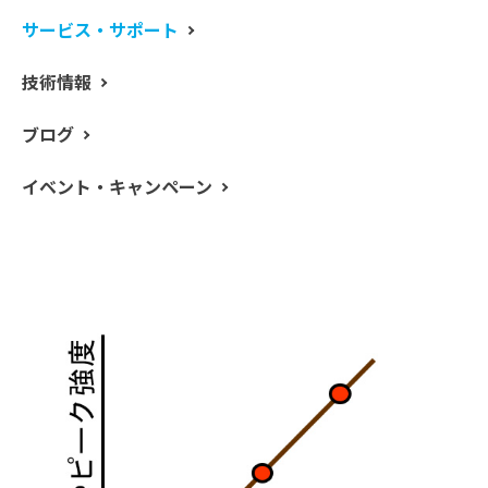
解析は次回のエントリで詳しく書きます。
サービス・サポート
技術情報
検量線とは？
ブログ
FTIR を使って未知試料の濃度を測定する時、未知試料の
イベント・キャンペーン
分析だけで正確な濃度を測定することはできません。こ
ういった場合、濃度のわかっている標準物質を測定し、
濃度と定量値の関係をあらかじめ決めておく必要があり
ます。この関係を示したグラフを検量線と呼びます。