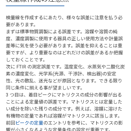
検量線を作成するにあたり、様々な誤差に注意を払う必
要があります。
まずは標準物質調製による誤差です。溶媒や溶質の純
度、濃度調製に使用する器具の正しい使用方法や計量誤
差等に気を使う必要があります。誤差を抑えることは重
要ですが、より重要なのはどれだけの誤差があるか把握
しておくことです。
次に FTIR の測定誤差です。温度変化、水蒸気や二酸化炭
素の濃度変化、光学系(光源、干渉計、検出器)の安定
性、光の散乱、迷光などが原因となります。できる限り
同じ条件に揃える事が望ましいです。
3 つ目は、着目ピークにマトリクスの成分の影響が出る
ことによる定量値の誤差です。マトリクスとは定量した
い成分を除いた残りの成分です。例えば、溶媒に溶けた
有機物の定量であれば溶媒がマトリクスに該当します。
前回
ピークの定量
のエントリを参考に、マトリクスの影
響が小さくなるような定量条件の設定が重要です。