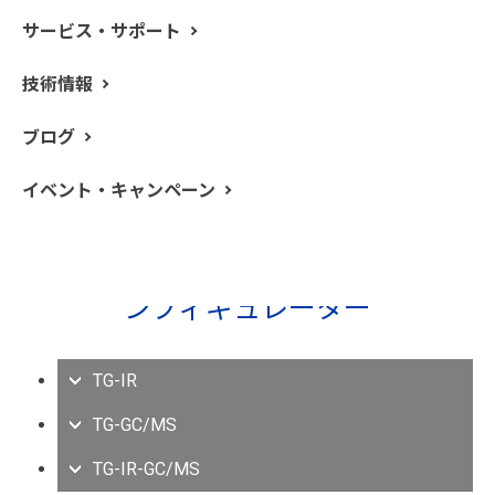
す。パーキンエルマーのハイフネーションソリューショ
サービス・サポート
ンは、サンプルの詳細な情報を明らかにし、一つの分析
装置だけでは得ることのできない、様々な知見を得るこ
技術情報
とが可能です。また、これらの装置は同じパーキンエル
マー製の為、インストールからアプリケーションサポー
ブログ
トまで、トータルでサポートが可能です。
イベント・キャンペーン
ハイフネーションソリューションコ
ンフィギュレーター
TG-IR
TG-GC/MS
TG-IR-GC/MS