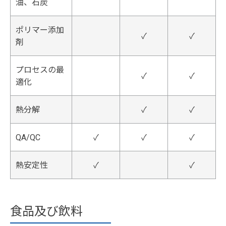
油、石炭
ポリマー添加
✓
✓
剤
プロセスの最
✓
✓
適化
熱分解
✓
✓
QA/QC
✓
✓
✓
熱安定性
✓
✓
食品及び飲料