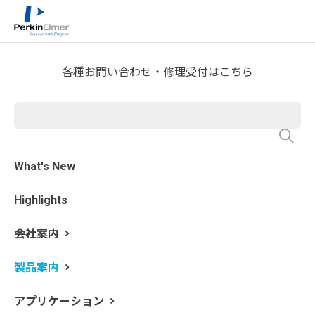
ホーム
製品案内
分析機器製品一覧
>
>
各種お問い合わせ・修理受付はこちら
ハイフネーションテクノロジ
ー
What's New
複雑な混合物、発生ガス、または未知の製品について
Highlights
様々な特性を評価するために分析する場合、ラボの研究
者は、異なる前処理を必要とする複数の分析装置を使用
会社案内
する必要があり、多くの時間を費やしています。
TG、IR、GC/MSを組合せて測定するハイフネーションソ
製品案内
リューションは、最小限のプロセスでサンプルの特性評
価を可能にします。さらに自動化された機能により、メ
アプリケーション
ンテナンスコストの削減の恩恵も受けることができま