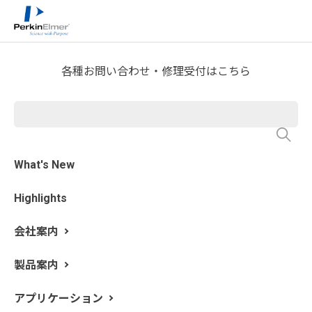
ホーム
サービス・サポート
テクニカルサポート
>
>
>
分析屋さんが言いたがらない 分析のテクニックあれこ
れ
クロマト分析 日々のQ&A
>
各種お問い合わせ・修理受付はこちら
第15回 サーマルデソープショ
ンシステムの便利機能
What's New
更新日: 2021/11/17
Highlights
今回のブログではサーマルデソープションシステム（加
熱脱着装置）の便利機能ついてお話ししようと思いま
会社案内
す。
製品案内
再捕集機能（リコレクト機能）って？
アプリケーション