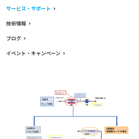
サービス・サポート
サーマルデソープションシステムの再捕集機能につい
てご紹介します。再捕集機能は、貴重なサンプルや再入
技術情報
手困難なサンプルに最適な機能です。これは、ATD 650
にのみ搭載している機能です。図1に通常モード(図1/左
ブログ
下)と再捕集モード(図1/右下)での流路図を示します。
再捕集モードでは、2 段階目のトラップ加熱でスプリ
イベント・キャンペーン
ットして捨ててしまうサンプルをもう一度チューブに捕
集することが可能です。ここで再捕集に使用するチュー
ブは、元のチューブまたは新しいチューブから選択する
ことができます。