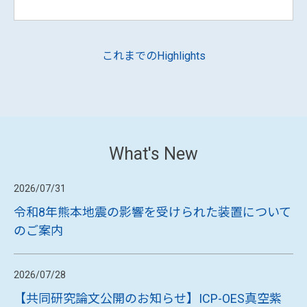
ICP発光で内標準元素の添加ってどうやる
の？具体的な作業内容を図解
ICP-OESラボのあれこれ 第71回
ICP-OESで内標準補正を行う際、内標準元素を標準液やサ
ンプルへどう添加すればよいか悩むことはありませんか？
本記事では、簡易的な添加手順を図解し、添加回収率の確
認を通じて補正の妥当性を評価する方法まで紹介します。
記事を読む
内標準補正をこれから試す方にも、見直したい方にもおす
すめです。
これまでのHighlights