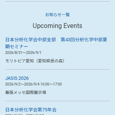
夏季休暇および休業期間中の注文受付・商品発送
に関するお知らせ
2026/05/29
【重要】LSシリーズ用パルスキセノン光源
（L2251157）供給終了のお知らせ
2026/02/06
当社製品ユーザー様による学会賞受賞・受賞講
演、論文掲載のご紹介 - ICP-MS/MSを活用した最
先端分析研究 -
お知らせ一覧
Upcoming Events