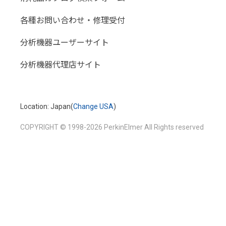
技術資料ライブラリー
SDS (安全データシート)
分析屋さんが言いたがらない分析テクニックあれこ
れ
イベント
Support
サービス·サポート
該非判定資料
消耗品カタログ検索フォーム
各種お問い合わせ・修理受付
分析機器ユーザーサイト