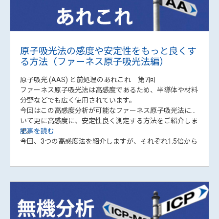
Spectroscopy誌にオンライン公開されました。
ICP-OESの真空紫外(VUV)領域測定では、光路中の酸素吸
収が感度を左右しますが、その影響度を定量的に評価する
手法はこれまで限られていました。本研究では、プラズマ
と観測窓の距離を変化させたときの発光強度の減衰から、
タイトル：
Quantitative evaluation of optical-path
波長ごとの光路吸収の強さを表すパラメータを算出。これ
absorption in the vacuum ultraviolet region using
により、VUV測定における光路吸収の状態を簡便に診断で
distance-dependent emission attenuation in ICP–OES
きる新しい手法を提案しています。
著者：
Makoto Furukawa (パーキンエルマー/福島大学),
Yasushi Kawashima (TDK株式会社)
掲載誌：
Spectrochimica Acta Part B: Atomic
Spectroscopy, 244 (2026) 107614
DOI：
https://doi.org/10.1016/j.sab.2026.107614
原子吸光法の感度や安定性をもっと良くす