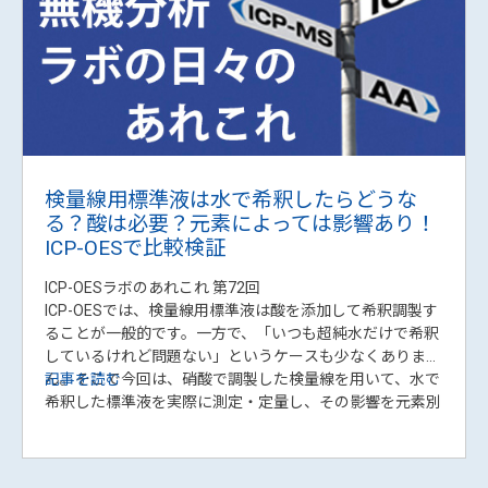
ICP-MSでの検量線作成で直線性に悩んだ
ことはないですか？
ICP-MSラボのあれこれ 第37回
皆さんは、検量線の直線性に自信がありますか？
特にICP-MSでは低濃度（ppb = μg/L 以下）領域での検量
線を作成することも多いと思います。
いつも曲がってしまう、バラバラで直線性がない！などと
いった悩みを抱えている方も多いと思います。そういう時
記事を読む
にはぜひ、この方法を試してみてください。
今回は溶液調製時の問題解決方法を紹介します。