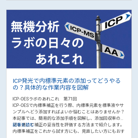
異物スペクトルの解析㉟ ブチルゴム
FTIR Blog 第58回
今回はブチルゴムをご紹介します。ブチルゴムはイソブチ
レンとイソプレンの共重合体で、合成ゴムの中でも際立っ
て高いガスバリア性を持つことから、自動車タイヤのイン
ナーライナーや医薬品用ゴム栓などに広く使用されていま
す。FTIRスペクトルでは、イソブチレン単位に由来するメ
記事を読む
チル基の吸収が非常に強く現れる点が最大の特徴です。今
回は未配合ブチルゴムの基本スペクトルをご紹介するとと
もに、ブチルゴムを利用した製品についても触れていきま
す。