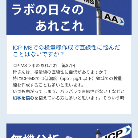
る方法（ファーネス原子吸光法編）
原子吸光 (AAS) と前処理のあれこれ 第7回
ファーネス原子吸光法は高感度であるため、半導体や材料
分野などでも広く使用されています。
今回はこの高感度分析が可能なファーネス原子吸光法にお
いて更に高感度に、安定性良く測定する方法をご紹介しま
す。
記事を読む
今回、3つの高感度法を紹介しますが、それぞれ1.5倍から
25倍程度の感度上昇が期待できます。
更にこれらの方法は組み合わせることも可能なため、サン
プルによっては数10倍以上の感度上昇が期待できます。