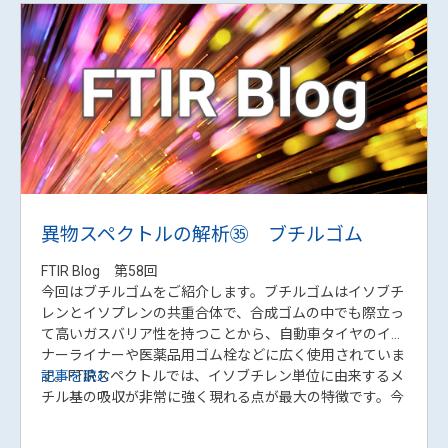
検量線用標準液は水で希釈したらどうな
る？酸は必要？元素によっては影響あり！
ICP-OESで比較検証
ICP-OESラボのあれこれ 第72回
ICP-OESでは、検量線用標準液は酸を添加して希釈調製す
ることが一般的です。一方で、「いつも超純水だけで希釈
しているけれど問題ない」というケースも少なくありませ
ん。そこで今回は、硝酸で調製した検量線を用いて、水で
記事を読む
希釈した標準液を実際に測定・定量し、その影響を元素別
に比較しました。その結果、元素によっては定量値が低下
するケースも確認されました。実測データをもとに、水希
釈で特に注意したい元素を紹介するとともに、推奨される
標準液調製手順を図解で分かりやすく解説します。検量線
作成の基本を見直したい方や、より信頼性の高い分析を目
指す方はぜひご覧ください。