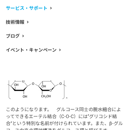
はこのようになります。
サービス・サポート
技術情報
ブログ
イベント・キャンペーン
この β-グルコースが両隣の β-グルコースと脱水縮合を繰
り返して高分子化したものがセルロースです。セルロー
スの構造式は、
このようになります。 グルコース同士の脱水縮合によ
ってできるエーテル結合（C-O-C）には“グリコシド結
合”という特別な名前が付けられています。また、β-グル