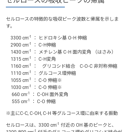
セルロースの吸収ピークの帰属
セルロースの特徴的な吸収ピーク波数と帰属を示しま
す。
-1
3300 cm
： ヒドロキシ基 O-H 伸縮
-1
2900 cm
： C-H伸縮
-1
1430 cm
： メチレン基 C-H 面内変角 （はさみ）
-1
1315 cm
： C-H変角
-1
1160 cm
： グリコシド結合 C-O-C 非対称伸縮
-1
1110 cm
： グルコース環伸縮
-1
1055 cm
： C-O 伸縮※
-1
1030 cm
： C-O 伸縮※
-1
660 cm
： C-OH 面外変角
-1
555 cm
： C-O 伸縮
※主にC-C, C-OH, C-H 等グルコース環に由来する振動
-1
セルロースは、3300 cm
付近の OH 基のピークと、
-1