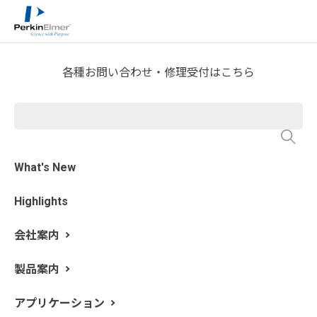
ホーム
サービス・サポート
テクニカルサポート
>
>
>
分析屋さんが言いたがらない 分析のテクニックあれこ
れ
FTIR Blog
>
各種お問い合わせ・修理受付はこちら
第32回 異物スペクトルの解析
⑨ セルロース
What's New
執筆: 新居田 恭弘 更新日: 2022/5/20
Highlights
今回はセルロースをご紹介します。セルロースは植物を
構成する主要な有機物で、前回のエントリでご紹介した
会社案内
タンパク質とともに異物分析で遭遇する可能性の高い物
質です。セルロースは以下のような
β-グルコース
を原料
製品案内
とする天然の高分子です。β-グルコースは酸素 1 つと炭
素 5 つからなる六員環に、ヒドロキシ基( -OH)とメチロ
アプリケーション
ール基( - CH
- OH ) が付加した構造の糖類です。構造式
2