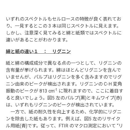
いずれのスペクトルもセルロースの特徴が良く表れてお
り、一見するとこの 3 本は同じスペクトルに見えます。
しかし、注意深く見てみると綿と紙類ではスペクトルに
違いがあることがわかります。
綿と紙の違い１ ： リグニン
紙と綿の構成成分で異なる点の一つとして、リグニンの
含有量が挙げられます。綿はほとんどリグニンを含んで
いませんが、パルプはリグニンを多く含みますのでリグ
ニン由来のピークが検出されます。リグニンの C-H 変角
-1
振動のピークが 813 cm
に現れますので、ここに着目す
ると良いでしょう。図5 左のパルプ(黒)とキムワイプ(赤)
は、いずれもリグニンのピークが検出されています。
一方で、紙の耐久性を向上するため、化学的にリグニ
ンを除去した紙もあります。例えば、図5 左のリサイク
ル用紙(青)です。従って、FTIR のマクロ測定において “リ