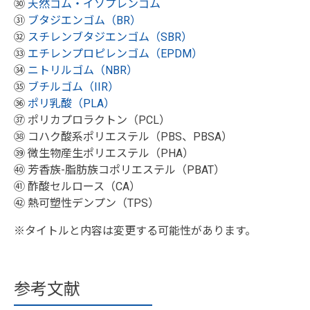
㉚
天然ゴム・イソプレンゴム
㉛
ブタジエンゴム（BR）
㉜
スチレンブタジエンゴム（SBR）
㉝
エチレンプロピレンゴム（EPDM）
㉞
ニトリルゴム（NBR）
㉟
ブチルゴム（IIR）
㊱
ポリ乳酸（PLA）
㊲ ポリカプロラクトン（PCL）
㊳ コハク酸系ポリエステル（PBS、PBSA）
㊴ 微生物産生ポリエステル（PHA）
㊵ 芳香族-脂肪族コポリエステル（PBAT）
㊶ 酢酸セルロース（CA）
㊷ 熱可塑性デンプン（TPS）
※タイトルと内容は変更する可能性があります。
参考文献