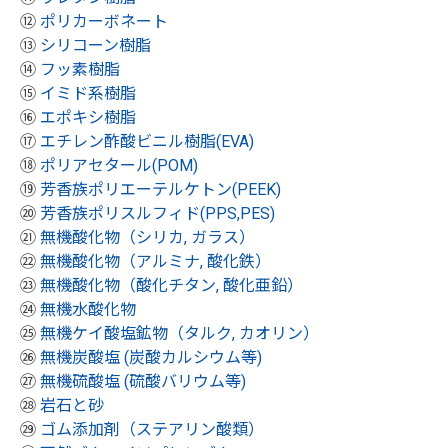
⑫
ポリカーボネート
⑬
シリコーン樹脂
⑭
フッ素樹脂
⑮
イミド系樹脂
⑯
エポキシ樹脂
⑰
エチレン酢酸ビニル樹脂(EVA)
⑱
ポリアセタール(POM)
⑲
芳香族ポリエーテルケトン(PEEK)
⑳
芳香族ポリスルフィド(PPS,PES)
㉑
無機酸化物（シリカ, ガラス）
㉒
無機酸化物（アルミナ, 酸化鉄）
㉓
無機酸化物（酸化チタン, 酸化亜鉛）
㉔
無機水酸化物
㉕
無機ケイ酸塩鉱物（タルク, カオリン）
㉖
無機炭酸塩 (炭酸カルシウム等)
㉗
無機硫酸塩 (硫酸バリウム等)
㉘
岩石と砂
㉙
ゴム添加剤（ステアリン酸類）