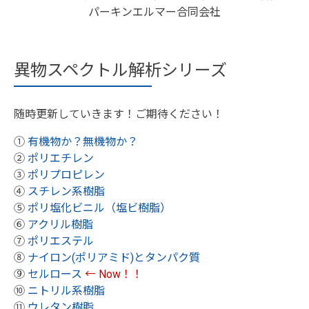
パーキンエルマー合同会社
異物スペクトル解析シリーズ
随時更新していきます！ご期待ください！
①
有機物か？無機物か？
②
ポリエチレン
③
ポリプロピレン
④
スチレン系樹脂
⑤
ポリ塩化ビニル（塩ビ樹脂）
⑥
アクリル樹脂
⑦
ポリエステル
⑧
ナイロン(ポリアミド)とタンパク質
⑨
セルロース
← Now！！
⑩
ニトリル系樹脂
⑪
ウレタン樹脂