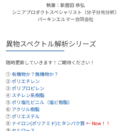
執筆：新居田 恭弘
シニアプロダクトスペシャリスト（分子分光分析）
パーキンエルマー合同会社
異物スペクトル解析シリーズ
随時更新していきます！ご期待ください！
①
有機物か？無機物か？
②
ポリエチレン
③
ポリプロピレン
④
スチレン系樹脂
⑤
ポリ塩化ビニル（塩ビ樹脂）
⑥
アクリル樹脂
⑦
ポリエステル
⑧
ナイロン(ポリアミド)とタンパク質
← Now！！
⑨
セルロース