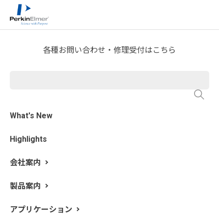
ホーム
サービス・サポート
テクニカルサポート
>
>
>
分析屋さんが言いたがらない 分析のテクニックあれこ
れ
FTIR Blog
>
各種お問い合わせ・修理受付はこちら
第31回 異物スペクトルの解析
⑧ ナイロン(ポリアミド)と
タンパク質
What's New
Highlights
執筆: 新居田 恭弘 更新日: 2022/3/23
会社案内
今回はナイロンをご紹介します。ナイロンはもともとポ
リアミド樹脂を発明した旧デュポン社が、ポリアミド樹
製品案内
脂の商品名として名付けたものですが、現在はポリアミ
ド樹脂と呼ぶよりナイロンと呼ぶことの方が一般的かも
アプリケーション
しれません。ナイロンの中でも最も多く生産されている