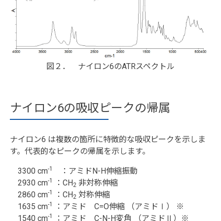
図２． ナイロン6のATRスペクトル
ナイロン6の吸収ピークの帰属
ナイロン6 は複数の箇所に特徴的な吸収ピークを示しま
す。代表的なピークの帰属を示します。
-1
3300 cm
：アミドN-H伸縮振動
-1
2930 cm
：CH
非対称伸縮
2
-1
2860 cm
：CH
対称伸縮
2
-1
1635 cm
：アミド C=O伸縮 （アミドⅠ） ※
-1
1540 cm
：アミド C-N-H変角 （アミドⅡ）※