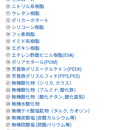
⑩
ニトリル系樹脂
⑪
ウレタン樹脂
⑫
ポリカーボネート
⑬
シリコーン樹脂
⑭
フッ素樹脂
⑮
イミド系樹脂
⑯
エポキシ樹脂
⑰
エチレン酢酸ビニル樹脂(EVA)
⑱
ポリアセタール(POM)
⑲
芳香族ポリエーテルケトン(PEEK)
⑳
芳香族ポリスルフィド(PPS,PES)
㉑
無機酸化物（シリカ, ガラス）
㉒
無機酸化物（アルミナ, 酸化鉄）
㉓
無機酸化物（酸化チタン, 酸化亜鉛）
㉔
無機水酸化物
㉕
無機ケイ酸塩鉱物（タルク, カオリン）
㉖
無機炭酸塩 (炭酸カルシウム等)
㉗
無機硫酸塩 (硫酸バリウム等)