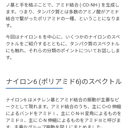
ノ基と手を結ぶことで、アミド結合 (-CO-NH-) を生成し
ます。つまり、タンパク質とは多数のアミノ酸がアミド
結合で繋がったポリアミドの一種、ということになりま
す。
今回はナイロン 6 を中心に、いくつかのナイロンのスペ
クトルをご紹介するとともに、タンパク質のスペクトル
にも触れ、それらの分類のポイントについてお話ししま
す。
ナイロン6 (ポリアミド6)のスペクトル
ナイロン6 はメチレン基とアミド結合の振動が主要なピ
ークとして現れます。アミド結合のうち、主に C=O 伸縮
によるバンドをアミドⅠ、主に C-N-H 変角によるものを
アミドⅡ、主に C-N 伸縮によるものをアミドⅢと呼びま
す。主要なグループ振動を図１にまとめました。