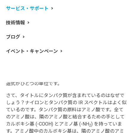
のは、ナイロン6です。ナイロン6の構造式は以下の通り
サービス・サポート
です。
技術情報
ブログ
イベント・キャンペーン
主鎖にメチレン基 (-CH
-) が 5つつながっており、それ
2
らがアミド結合(-CO-NH-) で結ばれたような分子構造で
す。ナイロン 6 の ”6” とは、ポリマーの繰り返し単位の
炭素数を意味しています。上の図の、カッコの内側の構
造式がひとつの単位です。
さて、タイトルにタンパク質が含まれているのはなぜで
しょう？ナイロンとタンパク質の IR スペクトルはよく似
ているのです。タンパク質の原料はアミノ酸です。全て
のアミノ酸は、隣のアミノ酸と結合するための手として
カルボキシ基 (-COOH) とアミノ基 (-NH
) を持っていま
2
す。アミノ酸中のカルボキシ基は、隣のアミノ酸のアミ