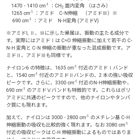
-1
1470 - 1410 cm
：CH
面内変角 （はさみ）
2
-1
1265 cm
：アミド C-N伸縮 （アミドⅢ）※
-1
690 cm
：アミド N-H変角 (アミドV)
※アミドI, Ⅱ、Ⅲに示した帰属は、振動の主たる成分で
す。実際にはアミドⅠは C=O 伸縮振動に加えて若干の C-
N-H 変角と C-N 伸縮の振動が重なった混成振動です。ア
ミドⅡ、アミドⅢも同様です。
-1
ナイロン6 の特徴は、1635 cm
付近のアミドⅠバンド
-1
と、1540 cm
付近のアミドⅡバンドの、2 本の強い吸収
-1
ピークです。さらに、3300 cm
付近のN-H伸縮振動や、
-1
690 cm
のアミドⅤバンドも特徴的です。これらはポリ
アミドに共通のピークですので、他のナイロンやタンパ
ク質にも現れます。
-1
加えて、ナイロンは 3000 - 2800 cm
のメチレン基 C-H
-1
伸縮振動の吸収も比較的強く現れます。なお 3080 cm
付近の吸収ピークは C-H 伸縮振動によるものではありま