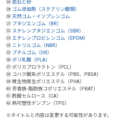
㉘
岩石と砂
㉙
ゴム添加剤（ステアリン酸類）
㉚
天然ゴム・イソプレンゴム
㉛
ブタジエンゴム（BR）
㉜
スチレンブタジエンゴム（SBR）
㉝
エチレンプロピレンゴム（EPDM）
㉞
ニトリルゴム（NBR）
㉟
ブチルゴム（IIR）
㊱
ポリ乳酸（PLA）
㊲ ポリカプロラクトン（PCL）
㊳ コハク酸系ポリエステル（PBS、PBSA）
㊴ 微生物産生ポリエステル（PHA）
㊵ 芳香族-脂肪族コポリエステル（PBAT）
㊶ 酢酸セルロース（CA）
㊷ 熱可塑性デンプン（TPS）
※タイトルと内容は変更する可能性があります。