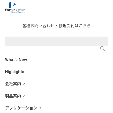
ホーム
サービス・サポート
>
>
OneSource Laboratory Solutions
>
Lab Workflow Solutions
Compliance Services
>
各種お問い合わせ・修理受付はこちら
Instrument Qualification
What's New
機器適格性評価では、お客様の仕様に合わせてカスタマ
Highlights
イズされた標準的なプロトコルと共に、セキュアな電子
媒体または従来の紙による適格性評価をお客様のラボに
会社案内
提供します。
製品案内
アプリケーション