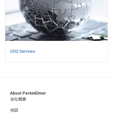
UOQ Services
About PerkinElmer
会社概要
地図