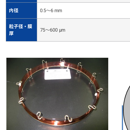
内径
0.5～6 mm
粒子径・膜
75～600 μm
厚