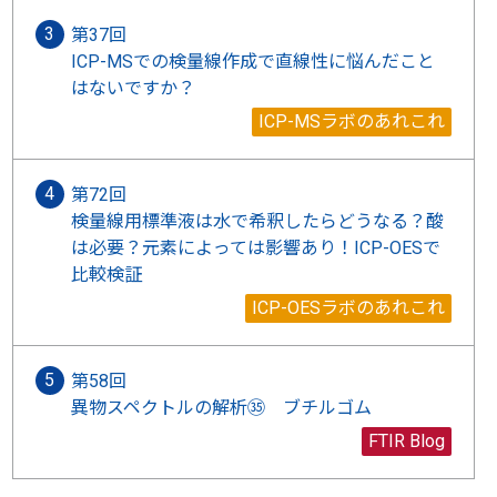
第37回
ICP-MSでの検量線作成で直線性に悩んだこと
はないですか？
ICP-MSラボのあれこれ
第72回
検量線用標準液は水で希釈したらどうなる？酸
は必要？元素によっては影響あり！ICP-OESで
比較検証
ICP-OESラボのあれこれ
第58回
異物スペクトルの解析㉟ ブチルゴム
FTIR Blog