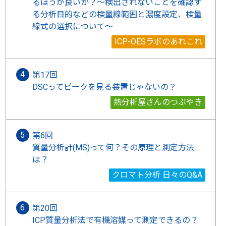
るほうが良いか？～検出されないことを確認す
る分析目的などの検量線範囲と濃度設定、検量
線式の選択について～
ICP-OESラボのあれこれ
第17回
DSCってピークを見る装置じゃないの？
熱分析屋さんのつぶやき
第6回
質量分析計(MS)って何？その原理と測定方法
は？
クロマト分析 日々のQ&A
第20回
ICP質量分析法で有機溶媒って測定できるの？