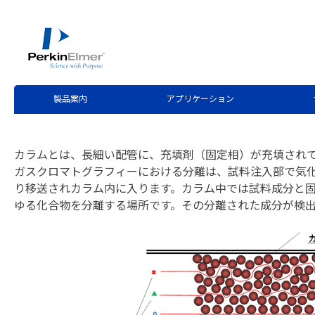
ホーム
サービス・サポート
テクニカルサポート
分
>
>
>
第2回 ガスクロマトグラフのカ
製品案内
アプリケーション
カラムとは、長細い配管に、充填剤（固定相）が充填され
ガスクロマトグラフィーにおける分離は、試料注入部で気化
り移送されカラム内に入ります。カラム中では試料成分と
ゆる化合物を分離する場所です。その分離された成分が検