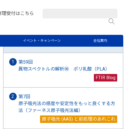
マト分析 日々のQ&A
修理受付はこちら
検
ラボブログに関するご質問はこちらから
イベント・キャンペーン
会社案内
最新記事
第59回
異物スペクトルの解析㊱ ポリ乳酸（PLA）
FTIR Blog
第7回
原子吸光法の感度や安定性をもっと良くする方
法（ファーネス原子吸光法編）
原子吸光 (AAS) と前処理のあれこれ