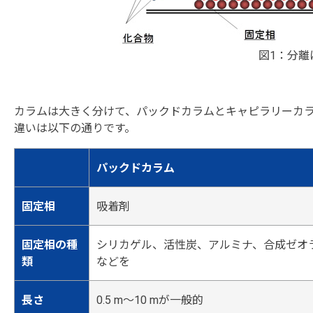
図1：分離
カラムは大きく分けて、パックドカラムとキャピラリーカ
違いは以下の通りです。
パックドカラム
固定相
吸着剤
固定相の種
シリカゲル、活性炭、アルミナ、合成ゼオ
類
などを
長さ
0.5 m～10 mが一般的