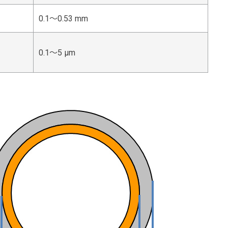
0.1～0.53 mm
0.1～5 μm