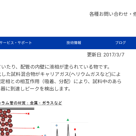
析屋さんが言いたがらない 分析のテクニックあれこれ
クロ
>
各種お問い合わせ・
ラムって何？
サービス・サポート
技術情報
ブログ
更新日: 2017/3/7
ていたり、配管の内壁に液相が塗られている物です。
した試料混合物がキャリアガス(ヘリウムガスなど)によ
固定相との相互作用（吸着、分配）により、試料中のあら
出器に到達しピークを検出します。