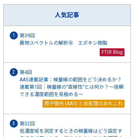
人気記事
第39回
異物スペクトルの解析⑯ エポキシ樹脂
FTIR Blog
第4回
AAS連載記事：検量線の範囲をどう決めるか？
連載第1回：検量線の“直線性”とは何か？〜信頼
できる濃度範囲を見極める〜
原子吸光 (AAS) と前処理のあれこれ
第52回
低濃度域を測定するときの検量線はどう設定す