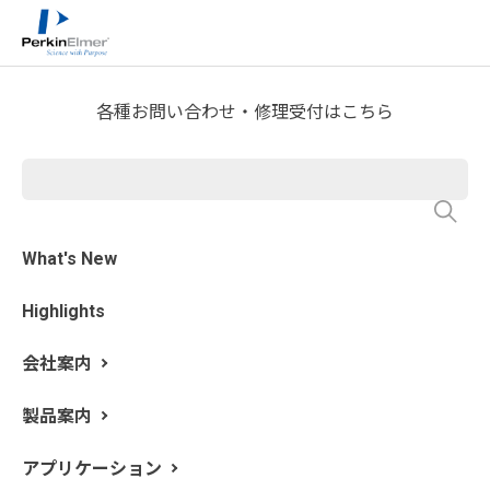
ホーム
サービス・サポート
テクニカルサポート
>
>
>
分析屋さんが言いたがらない 分析のテクニックあれこ
れ
熱分析屋さんのつぶやき
>
各種お問い合わせ・修理受付はこちら
第14回 測定雰囲気をどうしよ
う．．．
What's New
更新日: 2017/3/10
Highlights
先日、春一番が吹きました。春二番も吹いたらしいで
す。春二番．．．気象用語ではない様ですが、テレビで
会社案内
今日は春二番が、と放送していました。あまり聞きなれ
ないですね。
製品案内
すでに春の雰囲気になってきました。
アプリケーション
さて、今日はその気分の雰囲気ではなくって、熱分析の