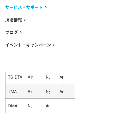
雰囲気の話です。熱分析の測定雰囲気って考えることが
サービス・サポート
多くって大変ですよね、種類も多いですし。
筆者がそれぞれのポリマー測定で用いる雰囲気は
技術情報
ブログ
はじめ
次に
さらに
イベント・キャンペーン
DSC
N
He
Air
2
TG
N
Ar
2
TG-DTA
Air
N
Ar
2
TMA
Air
N
Ar
2
DMA
N
Ar
2