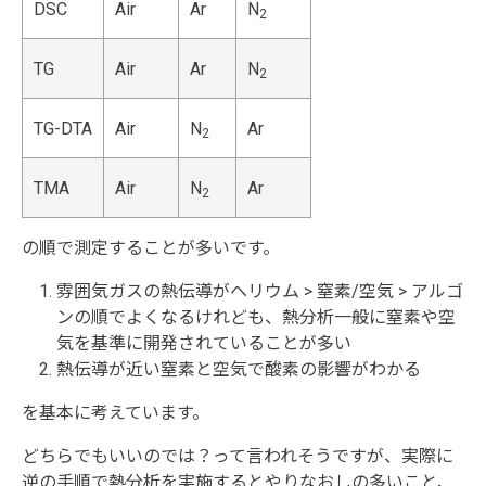
DSC
Air
Ar
N
2
TG
Air
Ar
N
2
TG-DTA
Air
N
Ar
2
TMA
Air
N
Ar
2
の順で測定することが多いです。
雰囲気ガスの熱伝導がヘリウム > 窒素/空気 > アルゴ
ンの順でよくなるけれども、熱分析一般に窒素や空
気を基準に開発されていることが多い
熱伝導が近い窒素と空気で酸素の影響がわかる
を基本に考えています。
どちらでもいいのでは？って言われそうですが、実際に
逆の手順で熱分析を実施するとやりなおしの多いこと、