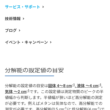
波数分解能とは
サービス・サポート
技術情報
波数分解能は、スペクトル上で隣り合う二つのピークを
分離する能力を示す指標です。なのでスペクトル分解能
ブログ
と言うこともあります。波数分解能の単位は波数と同じ
-1
く [cm
] で表します。波数分解能を上げると数値は小さ
イベント・キャンペーン
くなります。ここからは波数分解能を単に『分解能』と
言う事にします。
分解能の設定値の目安
-1
-1
分解能の設定値の目安は
固体 4〜8 cm
, 液体 〜4 cm
,
-1
気体 ～2 cm
です。この設定値は測定物質のピークの半
値幅から判断します。半値幅が狭いほど高分解能の測定
が必要です。例えばメタンは気体なので、高分解能での
-1
-1
測定が必要です。高分解能(0.5 cm
)と低分解能(4 cm
)で