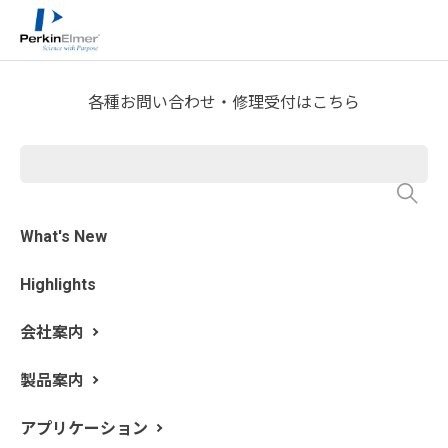
ホーム
サービス・サポート
テクニカルサポート
>
>
>
分析屋さんが言いたがらない 分析のテクニックあれこ
れ
FTIR Blog
>
各種お問い合わせ・修理受付はこちら
第6回 短時間で良いスペクト
ルを得るための測定条件(2) 分
解能
What's New
Highlights
執筆: 新居田 恭弘 更新日: 2019/5/28
会社案内
今回は
波数分解能
を取り上げます。このエントリでは波
数分解能とは何か、分解能の測定条件をどう決めるか、
製品案内
測定条件を決める時の注意点についてご説明します。
アプリケーション