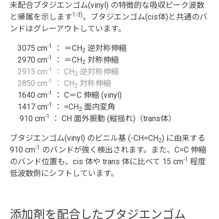
未配合ブタジエンゴム(vinyl) の特徴的な吸収ピーク波数
1-3)
と帰属を示します
。ブタジエンゴム(cis体)と共通のバ
ンドはグレーアウトしています。
-1
3075 cm
： ＝CH
逆対称伸縮
2
-1
2970 cm
： ＝CH
対称伸縮
2
-1
2915 cm
： CH
逆対称伸縮
2
-1
2850 cm
： CH
対称伸縮
2
-1
1640 cm
： C＝C 伸縮 (vinyl)
-1
1417 cm
： =CH
面内変角
2
-1
910 cm
： CH 面外振動 (縦揺れ)（trans体）
ブタジエンゴム(vinyl) のビニル基 (-CH=CH
) に由来する
2
-1
910 cm
のバンドが強く検出されます。また、C=C 伸縮
-1
のバンド位置も、cis 体や trans 体に比べて 15 cm
程度
低波数側にシフトしています。
添加剤を配合したブタジエンゴム