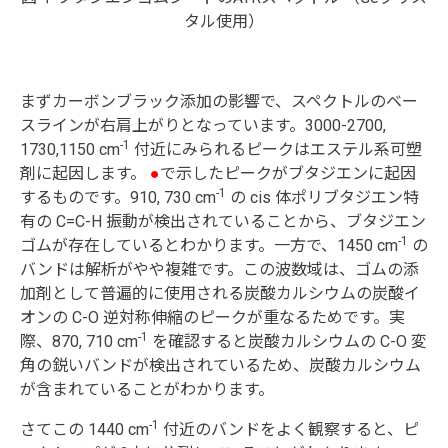
タル使用）
まずカーボンブラック添加の影響で、スペクトルのベー
スラインが右肩上がりとなっています。3000-2700,
-1
1730,1150 cm
付近にみられるピークはエステル系可塑
剤に起因します。
●
で示したピークがブタジエンに起因
-1
するものです。910, 730 cm
の cis 体ポリブタジエン特
有の C=C-H 振動が検出されていることから、ブタジエン
-1
ゴムが存在しているとわかります。一方で、1450 cm
の
バンドは解析がやや複雑です。この波数域は、ゴムの添
加剤として普遍的に使用される炭酸カルシウムの炭酸イ
オンの C-O 逆対称伸縮のピークが重なるためです。実
-1
際、870, 710 cm
を確認すると炭酸カルシウムの C-O 変
角の鋭いバンドが検出されているため、炭酸カルシウム
が含まれていることがわかります。
-1
さてこの 1440 cm
付近のバンドをよく観察すると、ピ