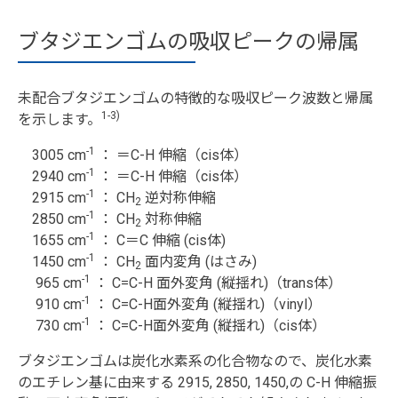
ブタジエンゴムの吸収ピークの帰属
未配合ブタジエンゴムの特徴的な吸収ピーク波数と帰属
1-3)
を示します。
-1
3005 cm
： ＝C-H 伸縮（cis体）
-1
2940 cm
： ＝C-H 伸縮（cis体）
-1
2915 cm
： CH
逆対称伸縮
2
-1
2850 cm
： CH
対称伸縮
2
-1
1655 cm
： C＝C 伸縮 (cis体)
-1
1450 cm
： CH
面内変角 (はさみ)
2
-1
965 cm
： C=C-H 面外変角 (縦揺れ)（trans体）
-1
910 cm
： C=C-H面外変角 (縦揺れ)（vinyl）
-1
730 cm
： C=C-H面外変角 (縦揺れ)（cis体）
ブタジエンゴムは炭化水素系の化合物なので、炭化水素
のエチレン基に由来する 2915, 2850, 1450,の C-H 伸縮振