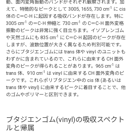
動、面内変角振動のバンドがそれぞれ観察されます。加
-1
えて、特徴的なピークとして 3005, 1655, 730 cm
に cis
体の C＝C-H に起因する吸収バンドが存在します。特に
-1
-1
3005 cm
の＝C-H 伸縮と 730 cm
の C＝C-H 面外変格
振動のピークは非常に強く目立ちます。イソプレンゴム
-1
や天然ゴムにも 835 cm
に C＝C-H 起因のピークが存在
しますが、波数位置が大きく異なるため判別可能です。
さらにブタジエンゴムには trans 体や vinyl のユニットも
わずかに含まれているので、これらに由来する CH 面外
-1
変角のピークが得られることがあります。965 cm
は
-1
trans 体、910 cm
は vinyl に由来する CH 面外変角のピ
ークです。これらポリブタジエン中の cis 体 (あるいは
trans 体や vinyl) に由来するピークに着目することで、他
のゴムやポリマーと区別できます。
ブタジエンゴム(vinyl)の吸収スペクト
ルと帰属