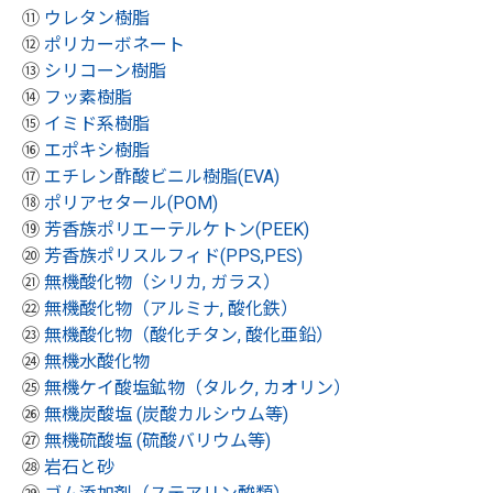
⑪
ウレタン樹脂
⑫
ポリカーボネート
⑬
シリコーン樹脂
⑭
フッ素樹脂
⑮
イミド系樹脂
⑯
エポキシ樹脂
⑰
エチレン酢酸ビニル樹脂(EVA)
⑱
ポリアセタール(POM)
⑲
芳香族ポリエーテルケトン(PEEK)
⑳
芳香族ポリスルフィド(PPS,PES)
㉑
無機酸化物（シリカ, ガラス）
㉒
無機酸化物（アルミナ, 酸化鉄）
㉓
無機酸化物（酸化チタン, 酸化亜鉛）
㉔
無機水酸化物
㉕
無機ケイ酸塩鉱物（タルク, カオリン）
㉖
無機炭酸塩 (炭酸カルシウム等)
㉗
無機硫酸塩 (硫酸バリウム等)
㉘
岩石と砂