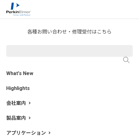
ホーム
サービス・サポート
テクニカルサポート
>
>
>
分析屋さんが言いたがらない 分析のテクニックあれこ
れ
FTIR Blog
>
各種お問い合わせ・修理受付はこちら
第54回 異物スペクトルの解析
㉛ ブタジエンゴム
What's New
執筆: 新居田 恭弘 更新日: 2025/10/15
Highlights
前回の天然ゴム・イソプレンゴムに続き、今回はブタジ
エンゴムを取り上げます。ブタジエンゴム（BR）は自動
会社案内
車タイヤ・ホース・防振材などで広く使われる汎用ゴム
です。ブタジエンゴムの生産量は、合成ゴムの中で最も
製品案内
多い SBR に続く第 2位で、工業用品や日用生活の様々な
個所で広く使用されているため、異物として検出される
アプリケーション
確率も高いと考えられます。