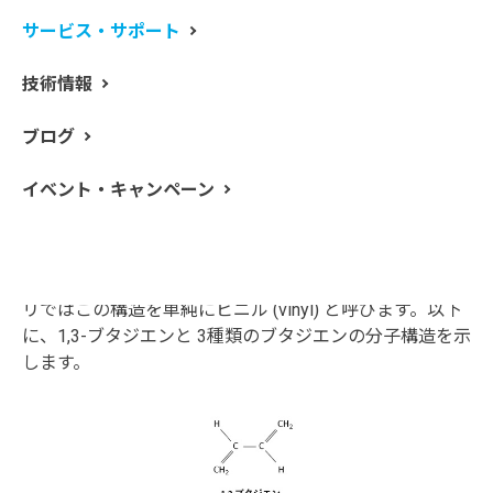
ブタジエンゴムは 1,3-ブタジエンの重合体であるポリブ
サービス・サポート
タジエンを架橋反応で弾性をもたせたものです。1,3-ブ
タジエンを重合する過程で、3種類のポリブタジエンが得
技術情報
られます。cis 体、trans 体、vinyl の 3種類です。cis 体
は、下図のように、C＝C に結合するポリブタジエンの主
ブログ
鎖と水素原子のうち、赤線で示したポリブタジエンの主
鎖が二重結合の結合軸に対して同じ側に配置される構造
イベント・キャンペーン
を指します。逆に主鎖が二重結合を挟んで反対側に配置
される構造を trans 体と呼びます。これら cis 体と trans
体以外に、1,3-ブタジエン中の片方の vinyl 基 (-CH=CH
)
2
がそのまま残されたユニットが存在します。このエント
リではこの構造を単純にビニル (vinyl) と呼びます。以下
に、1,3-ブタジエンと 3種類のブタジエンの分子構造を示
します。