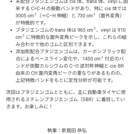
未配合ブタジエンゴムは cis 体、trans 体、vinyl に由
来する C=C-H の振動バンドがあり、特に cis 体では
-1
-1
3005 cm
（＝C–H 伸縮）と 730 cm
（面外変角）
が特徴的です。
-1
ブタジエンゴムの trans 体は 965 cm
、vinyl は 910
-1
cm
に特徴的な面外変角ピークを示し、これらの組
み合わせで他のゴムと区別できます。
添加剤配合ブタジエンゴムは、カーボンブラック配
-1
合によるベースライン変化や、1450 cm
付近のバ
ンドが炭酸カルシウムの C–O 逆対称伸縮と cis-BR
由来の CH 面内変角ピークの重なりがあるものの、
上記特徴バンドをもとに定性分析が可能です。
次回はブタジエンゴムとともに、主に自動車タイヤに使
用されるスチレンブタジエンゴム（SBR）に着目してい
きます。お楽しみに！
執筆：新居田 恭弘