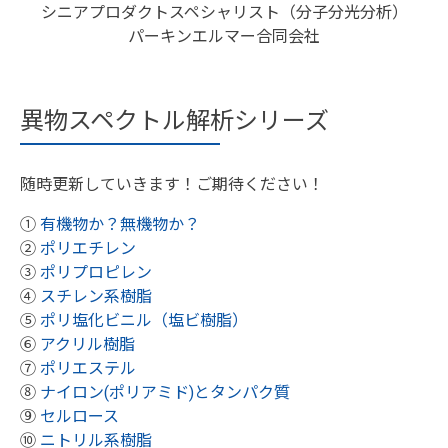
シニアプロダクトスペシャリスト（分子分光分析）
パーキンエルマー合同会社
異物スペクトル解析シリーズ
随時更新していきます！ご期待ください！
①
有機物か？無機物か？
②
ポリエチレン
③
ポリプロピレン
④
スチレン系樹脂
⑤
ポリ塩化ビニル（塩ビ樹脂）
⑥
アクリル樹脂
⑦
ポリエステル
⑧
ナイロン(ポリアミド)とタンパク質
⑨
セルロース
⑩
ニトリル系樹脂