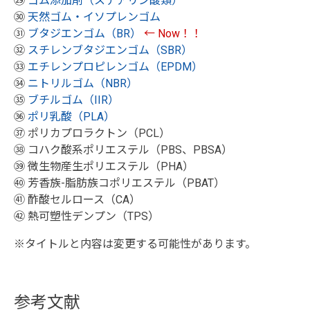
㉙
ゴム添加剤（ステアリン酸類）
㉚
天然ゴム・イソプレンゴム
㉛
ブタジエンゴム（BR）
← Now！！
㉜
スチレンブタジエンゴム（SBR）
㉝
エチレンプロピレンゴム（EPDM）
㉞
ニトリルゴム（NBR）
㉟
ブチルゴム（IIR）
㊱
ポリ乳酸（PLA）
㊲ ポリカプロラクトン（PCL）
㊳ コハク酸系ポリエステル（PBS、PBSA）
㊴ 微生物産生ポリエステル（PHA）
㊵ 芳香族-脂肪族コポリエステル（PBAT）
㊶ 酢酸セルロース（CA）
㊷ 熱可塑性デンプン（TPS）
※タイトルと内容は変更する可能性があります。
参考文献