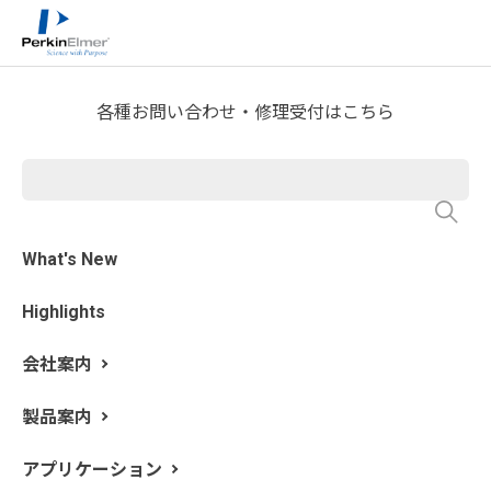
ホーム
サービス・サポート
テクニカルサポート
>
>
>
分析屋さんが言いたがらない 分析のテクニックあれこ
れ
ICP-OESラボのあれこれ
>
各種お問い合わせ・修理受付はこちら
第20回 ICPで簡単に類似サン
プルや不良品を見分ける方法
What's New
更新日: 2019/8/20
Highlights
ICPでサンプル判別をする場合、定性分析が有効です。
周期表上での表示を利用し、一目で違いを見分けること
会社案内
ができます（
第17回： 定性分析をどうやるか
）。しか
し、多量の比較サンプルがあった場合、それぞれの元素
製品案内
を見比べて違いを逐次見つけていく作業は困難な場合も
ありますので、簡単に実施するにはどうすればいいの
アプリケーション
か？