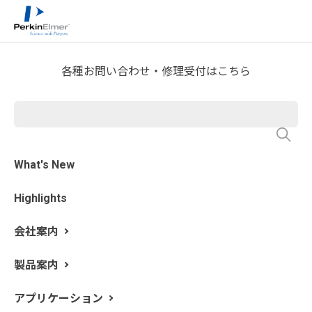
ホーム
サービス・サポート
テクニカルサポート
>
>
>
分析屋さんが言いたがらない 分析のテクニックあれこ
れ
FTIR Blog
>
各種お問い合わせ・修理受付はこちら
第5回 短時間で良いスペクト
ルを得るための測定条件(1) 積
算回数
What's New
Highlights
執筆: 新居田 恭弘 更新日: 2019/5/9
会社案内
測定条件の決め方は、FTIRを使う上で多くの方が悩む所
です。メーカーの推奨設定を“とりあえず”使ったり、前任
製品案内
の装置担当者が使っていた設定を“そのまま”使ったりな
どの経験はありませんか？ 測定条件の設定根拠を知る
アプリケーション
ことは分析を効率よく進めるための第一歩と言えます。