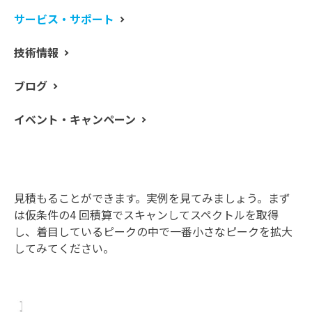
サービス・サポート
今回は
積算回数
を取り上げます。
技術情報
適切な積算回数は、
SN 比
に基づいて決めることができ
ブログ
ます。SN 比とはスペクトル上のピーク高さ(=
S
ignal) とノ
イズ幅(=
N
oise) の比率で、SN 比が高いほどデータの信
イベント・キャンペーン
頼性も高くなります。積算回数を増やすとSN 比が高くな
る反面、測定時間が長くなります。適切なSN 比で測定す
るために、適切な積算回数を設定する事が重要です。
SN 比は測定したスペクトルのピーク高さとノイズ幅から
見積もることができます。実例を見てみましょう。まず
は仮条件の4 回積算でスキャンしてスペクトルを取得
し、着目しているピークの中で一番小さなピークを拡大
してみてください。