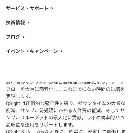
サービス・サポート
技術情報
ブログ
イベント・キャンペーン
PerkinElmer QSight LC-MS/MS システムは、農薬、
PFAS、および汚染物質への対応するラボ向けに、市場を
リードする堅牢性を提供します。
最小限のサンプル前処理と直接注入機能により、ワーク
フローを大幅に簡素化し、これまでにない時間の短縮を
実現します。
QSight は圧倒的な堅牢性を誇り、ダウンタイムの大幅な
削減、サンプル前処理にかかる人件費の低減、そしてサ
ンプルスループットの最大化に貢献。ラボの効率的かつ
高収益な運用をサポートします。
QSight なら、必要なときに、確実に、安定して稼働しま