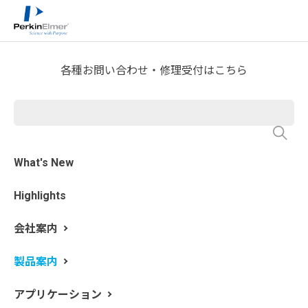
ホーム
製品案内
分析機器製品一覧
>
>
>
液体クロマトグラフ分析
各種お問い合わせ・修理受付はこちら
QSight トリプル四重極型液
体クロマトグラフ質量分析装
置
What's New
Highlights
会社案内
製品案内
アプリケーション