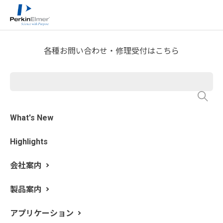
ホーム
サービス・サポート
テクニカルサポート
>
>
>
分析屋さんが言いたがらない 分析のテクニックあれこ
れ
ICP-MSラボのあれこれ
>
各種お問い合わせ・修理受付はこちら
第35回 ICP-MSの導入系はメ
ンテナンスをしない方が良
い？
What's New
Highlights
更新日: 2026/3/4
会社案内
ICP質量分析法（ICP-MS）は超微量分析ができることか
ら、導入系部分を頻繁に洗浄や交換をしなければならな
製品案内
いというイメージはないですか？
ここではICP-MSの導入系の洗浄や交換について触れてみ
アプリケーション
たいと思います。