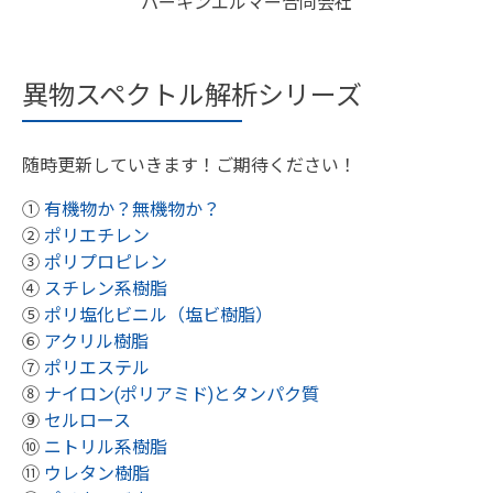
パーキンエルマー合同会社
異物スペクトル解析シリーズ
随時更新していきます！ご期待ください！
①
有機物か？無機物か？
②
ポリエチレン
③
ポリプロピレン
④
スチレン系樹脂
⑤
ポリ塩化ビニル（塩ビ樹脂）
⑥
アクリル樹脂
⑦
ポリエステル
⑧
ナイロン(ポリアミド)とタンパク質
⑨
セルロース
⑩
ニトリル系樹脂
⑪
ウレタン樹脂