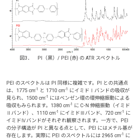
図3． PI（黒）/ PEI (赤) の ATR スペクトル
PEI のスペクトルは PI 同様に複雑です。PI との共通点
-1
-1
は、1775 cm
と 1710 cm
にイミドⅠバンドの吸収が
-1
見られ、1500 cm
にはベンゼン環の環伸縮振動による
-1
吸収もみられます。1380 cm
に C-N 伸縮振動（イミド
-1
-1
Ⅱバンド）、1110 cm
にイミドⅢバンド、720 cm
に
イミドⅣバンドがそれぞれ観察されます。一方で、PEI
の分子構造が PI と異なる点として、PEI にはメチル基が
-1
存在します。実際に PEI のスペクトルには 2965 cm
に