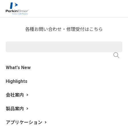
ホーム
サービス・サポート
テクニカルサポート
>
>
>
分析屋さんが言いたがらない 分析のテクニックあれこ
れ
FTIR Blog
>
各種お問い合わせ・修理受付はこちら
第38回 異物スペクトルの解析
⑮ イミド系樹脂
What's New
執筆: 新居田 恭弘 更新日: 2023/2/13
Highlights
今回はイミド系樹脂をご紹介します。イミド系樹脂は、
ポリマーの繰り返し単位の中にイミド基を持つ樹脂の総
会社案内
称です。イミド基は窒素原子にカルボニル基 (C=O) が 2
つ結合したものです。以前書いた
ポリアミド
のエントリ
製品案内
で似たような名前の官能基“アミド基”がありました。ア
ミド基は、窒素原子にカルボニル基が 1 つ結合していま
アプリケーション
す。アミド基とイミド基の構造を比べてみました。