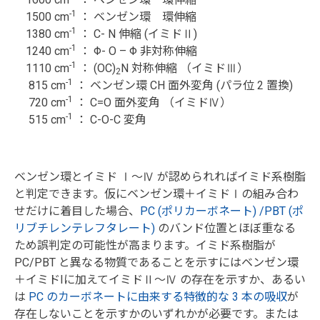
-1
1500 cm
： ベンゼン環 環伸縮
-1
1380 cm
： C- N 伸縮 (イミドⅡ)
-1
1240 cm
： Φ- O – Φ 非対称伸縮
-1
1110 cm
： (OC)
N 対称伸縮 （イミドⅢ）
2
-1
815 cm
： ベンゼン環 CH 面外変角 (パラ位 2 置換)
-1
720 cm
： C=O 面外変角 （イミドⅣ）
-1
515 cm
： C-O-C 変角
ベンゼン環とイミド Ⅰ～Ⅳ が認められればイミド系樹脂
と判定できます。仮にベンゼン環＋イミドⅠの組み合わ
せだけに着目した場合、
PC (ポリカーボネート) /PBT (ポ
リブチレンテレフタレート)
のバンド位置とほぼ重なる
ため誤判定の可能性が高まります。イミド系樹脂が
PC/PBT と異なる物質であることを示すにはベンゼン環
＋イミドIに加えてイミドⅡ～Ⅳ の存在を示すか、あるい
は
PC のカーボネートに由来する特徴的な 3 本の吸収
が
存在しないことを示すかのいずれかが必要です。または