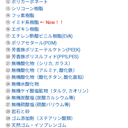
⑫
ポリカーボネート
⑬
シリコーン樹脂
⑭
フッ素樹脂
⑮
イミド系樹脂
← Now！！
⑯
エポキシ樹脂
⑰
エチレン酢酸ビニル樹脂(EVA)
⑱
ポリアセタール(POM)
⑲
芳香族ポリエーテルケトン(PEEK)
⑳
芳香族ポリスルフィド(PPS,PES)
㉑
無機酸化物（シリカ, ガラス）
㉒
無機酸化物（アルミナ, 酸化鉄）
㉓
無機酸化物（酸化チタン, 酸化亜鉛）
㉔
無機水酸化物
㉕
無機ケイ酸塩鉱物（タルク, カオリン）
㉖
無機炭酸塩 (炭酸カルシウム等)
㉗
無機硫酸塩 (硫酸バリウム等)
㉘
岩石と砂
㉙
ゴム添加剤（ステアリン酸類）
㉚
天然ゴム・イソプレンゴム