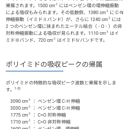
-1
帰属されます。1500 cm
にはベンゼン環の環伸縮振動
-1
による吸収もみられます。その低数側、1380 cm
に C-N
-1
伸縮振動（イミドⅡバンド）が、さらに 1240 cm
には
2 つのベンゼン環に挟まれたエーテル結合（ - O - ）の非
-1
対称伸縮振動による吸収が見られます。1110 cm
はイ
-1
ミドⅢバンド、720 cm
はイミドⅣバンドです。
ポリイミドの吸収ピークの帰属
ポリイミドの特徴的な吸収ピーク波数と帰属を示しま
1-3)
す。
-1
3090 cm
： ベンゼン環 C-H 伸縮
-1
3030 cm
： ベンゼン環 C-H 伸縮
-1
1775 cm
： C=O 対称伸縮
-1
1710 cm
： C=O 非対称伸縮
-1
1600 cm
： ベンゼン環 環伸縮