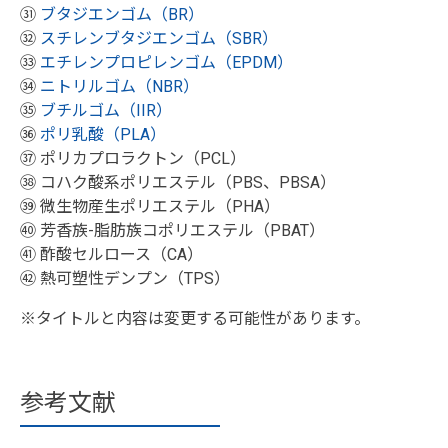
㉛
ブタジエンゴム（BR）
㉜
スチレンブタジエンゴム（SBR）
㉝
エチレンプロピレンゴム（EPDM）
㉞
ニトリルゴム（NBR）
㉟
ブチルゴム（IIR）
㊱
ポリ乳酸（PLA）
㊲ ポリカプロラクトン（PCL）
㊳ コハク酸系ポリエステル（PBS、PBSA）
㊴ 微生物産生ポリエステル（PHA）
㊵ 芳香族-脂肪族コポリエステル（PBAT）
㊶ 酢酸セルロース（CA）
㊷ 熱可塑性デンプン（TPS）
※タイトルと内容は変更する可能性があります。
参考文献