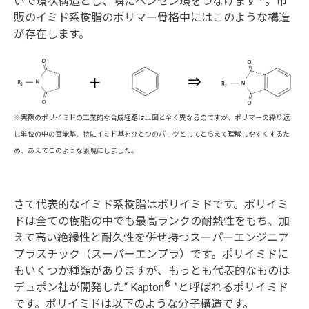
いで環状構造とし、隣にベンゼン環をつなげます
。市
販のイミド系樹脂のポリマー骨格中にはこのような構造
が存在します。
※実際のポリイミドの工業的な合成経路は上図と全く異なるのですが、ポリマーの繰り返
し単位の中の官能基、特にイミド基をひとつのパーツとしてとらえて理解しやすくするた
め、あえてこのような表現にしました。
さて代表的なイミド系樹脂はポリイミドです。ポリイミ
ドは全ての樹脂の中でも最高ランクの耐熱性をもち、加
えて高い絶縁性と耐久性を併せ持つスーパーエンジニア
プラスチック（スーパーエンプラ）です。ポリイミドに
もいくつか種類がありますが、もっとも代表的なものは
®
デュポン社が開発した“ Kapton
”と呼ばれるポリイミド
です。ポリイミドは以下のような分子構造です。