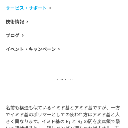
サービス・サポート
技術情報
ブログ
アミド基
イベント・キャンペーン
イミド基
名前も構造も似ているイミド基とアミド基ですが、一方
でイミド基のポリマーとしての使われ方はアミド基と大
きく異なります。イミド基の R
と R
の間を炭素鎖で繋
1
3
※