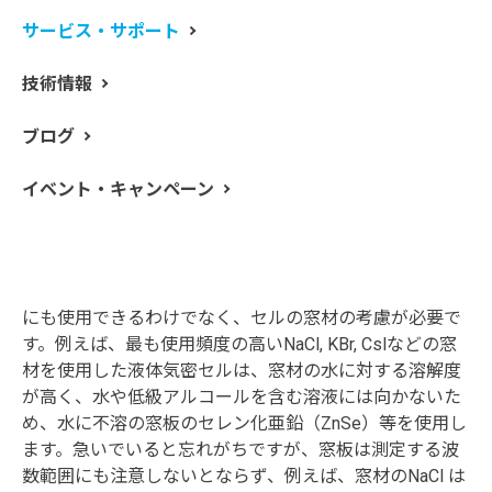
サービス・サポート
技術情報
図1 液体気密セル
ブログ
液体試料をFTIRで測定する場合、液体気密IRセル（図
1）を使用します。
イベント・キャンペーン
この液体気密IRセルは、液体サンプルおよび溶液の定量
分析、および低沸点液体の定量分析に使用できるので、
便利です。
しかし、液体気密IRセルを使用する場合は、どんな場合
にも使用できるわけでなく、セルの窓材の考慮が必要で
す。例えば、最も使用頻度の高いNaCl, KBr, Cslなどの窓
材を使用した液体気密セルは、窓材の水に対する溶解度
が高く、水や低級アルコールを含む溶液には向かないた
め、水に不溶の窓板のセレン化亜鉛（ZnSe）等を使用し
ます。急いでいると忘れがちですが、窓板は測定する波
数範囲にも注意しないとならず、例えば、窓材のNaCl は