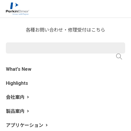
ホーム
サービス・サポート
テクニカルサポート
>
>
>
分析屋さんが言いたがらない 分析のテクニックあれこ
れ
FTIR Blog
>
各種お問い合わせ・修理受付はこちら
第2回 液体気密IRセルを使用
した測定について
What's New
監修: 新居田 恭弘 更新日: 2017/4/3
Highlights
会社案内
製品案内
アプリケーション