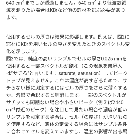
-1
-1
640 cm
までしか透過しません。640 cm
より低波数領
域を測りたい場合はKBrなど他の窓材を選ぶ必要があり
ます。
使用するセルの厚さは結果に影響します。例えば、図2に
窓材にKBrを用いセルの厚さを変えたときのスペクトル変
化を示します。
図2では、純度の高いサンプルでセルの厚さ0.025 mmを
使用すると一部スペクトルが飽和（この現象を業界人
は”サチる”と言います：saturate, saturation）してピーク
トップが見えません。これは濃度が高すぎるためで、サ
チらない様に測定するにはセルの厚さをさらに薄くする
か、溶媒で希釈すると解消します。一部のスペクトルが
サチッても問題ない場合や小さいピーク（例えば2440
-1
cm
付近のピーク）を注目して見たい場合や濃度が低い
サンプルを測定する場合は、セル（の厚さ）が厚いもの
を使用するなど、液体の定量する場合にはサンプル条件
に合わせてセルを変えていますし、温度の影響が出る場