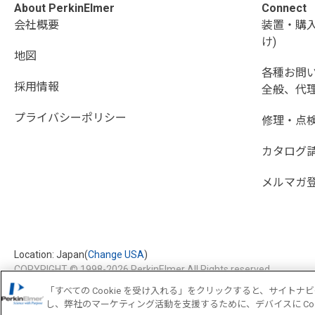
About PerkinElmer
Connect
会社概要
装置・購
け)
地図
各種お問
採用情報
全般、代理
プライバシーポリシー
修理・点
カタログ
メルマガ
Location: Japan(
Change USA
)
COPYRIGHT © 1998-2026 PerkinElmer All Rights reserved
「すべての Cookie を受け入れる」をクリックすると、サイト
し、弊社のマーケティング活動を支援するために、デバイスに Coo