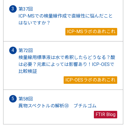
第37回
ICP-MSでの検量線作成で直線性に悩んだこと
はないですか？
ICP-MSラボのあれこれ
第72回
検量線用標準液は水で希釈したらどうなる？酸
は必要？元素によっては影響あり！ICP-OESで
比較検証
ICP-OESラボのあれこれ
第58回
異物スペクトルの解析㉟ ブチルゴム
FTIR Blog