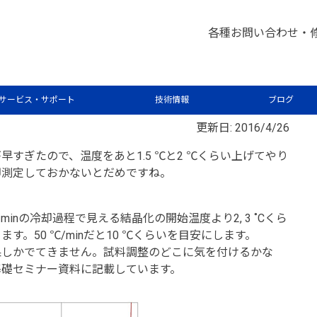
析屋さんが言いたがらない 分析のテクニックあれこれ
熱分
>
各種お問い合わせ・
サービス・サポート
技術情報
ブログ
更新日: 2016/4/26
すぎたので、温度をあと1.5 ℃と2 ℃くらい上げてやり
却測定しておかないとだめですね。
inの冷却過程で見える結晶化の開始温度より2, 3 ˚Cくら
。50 ℃/minだと10 ℃くらいを目安にします。
果しかでてきません。試料調整のどこに気を付けるかな
基礎セミナー資料に記載しています。