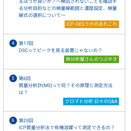
るほうが良いか？～検出されないことを確認す
る分析目的などの検量線範囲と濃度設定、検量
線式の選択について～
ICP-OESラボのあれこれ
第17回
DSCってピークを見る装置じゃないの？
熱分析屋さんのつぶやき
第6回
質量分析計(MS)って何？その原理と測定方法
は？
クロマト分析 日々のQ&A
第20回
ICP質量分析法で有機溶媒って測定できるの？