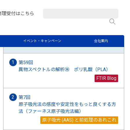
析屋さんのつぶやき
修理受付はこちら
検
ラボブログに関するご質問はこちらから
イベント・キャンペーン
会社案内
最新記事
第59回
異物スペクトルの解析㊱ ポリ乳酸（PLA）
FTIR Blog
第7回
原子吸光法の感度や安定性をもっと良くする方
法（ファーネス原子吸光法編）
原子吸光 (AAS) と前処理のあれこれ