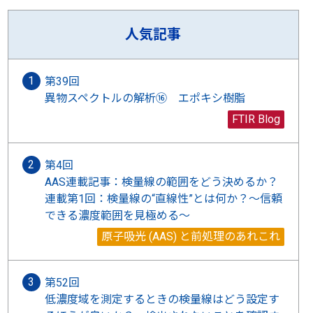
人気記事
第39回
異物スペクトルの解析⑯ エポキシ樹脂
FTIR Blog
第4回
AAS連載記事：検量線の範囲をどう決めるか？
連載第1回：検量線の“直線性”とは何か？〜信頼
できる濃度範囲を見極める〜
原子吸光 (AAS) と前処理のあれこれ
第52回
低濃度域を測定するときの検量線はどう設定す