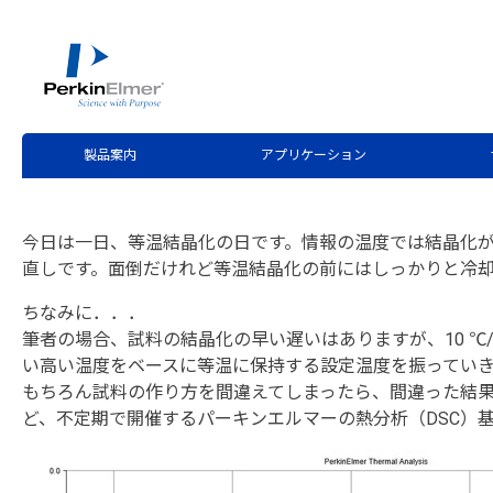
ホーム
サービス・サポート
テクニカルサポート
分
>
>
>
第3回 等温結晶化の温度
製品案内
アプリケーション
今日は一日、等温結晶化の日です。情報の温度では結晶化が早
直しです。面倒だけれど等温結晶化の前にはしっかりと冷
ちなみに．．．
筆者の場合、試料の結晶化の早い遅いはありますが、10 ℃/m
い高い温度をベースに等温に保持する設定温度を振っていきます
もちろん試料の作り方を間違えてしまったら、間違った結
ど、不定期で開催するパーキンエルマーの熱分析（DSC）