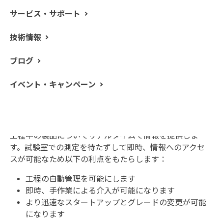
サービス・サポート
技術情報
ブログ
DA 7350 インラインNIR分析装置は高度に近
イベント・キャンペーン
代化されたNIR分析装置として穀物、製粉、
飼料製造の分野で活用されています
工程中の製品についてリアルタイムで情報を提供しま
す。試験室での測定を待たずして即時、情報へのアクセ
スが可能なため以下の利点をもたらします：
工程の自動管理を可能にします
即時、手作業による介入が可能になります
より迅速なスタートアップとグレードの変更が可能
になります