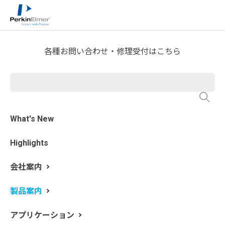
ホーム
製品案内
分析機器製品一覧
食品分析
>
>
>
DA 7350 In-line 近赤外分析
各種お問い合わせ・修理受付はこちら
装置
What's New
Highlights
会社案内
製品案内
アプリケーション