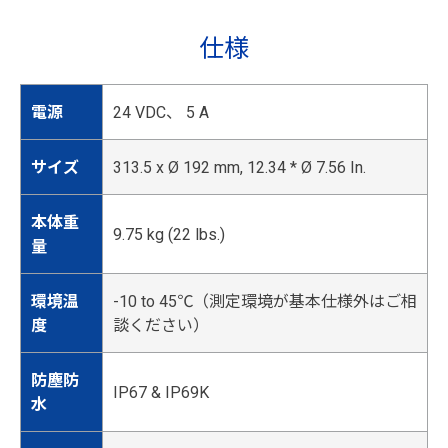
仕様
電源
24 VDC、 5 A
サイズ
313.5 x Ø 192 mm, 12.34 * Ø 7.56 In.
本体重
9.75 kg (22 lbs.)
量
環境温
-10 to 45℃（測定環境が基本仕様外はご相
度
談ください）
防塵防
IP67 & IP69K
水