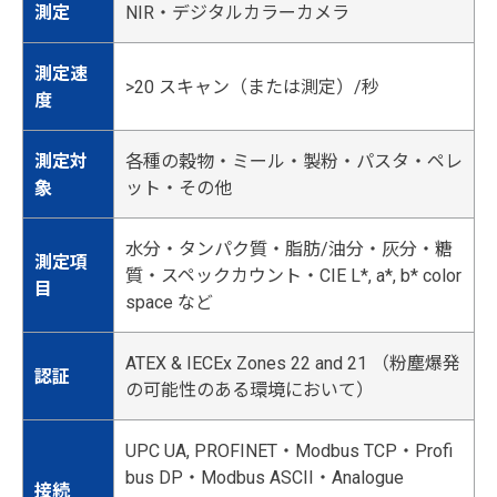
測定
NIR・デジタルカラーカメラ
測定速
>20 スキャン（または測定）/秒
度
測定対
各種の穀物・ミール・製粉・パスタ・ペレ
象
ット・その他
水分・タンパク質・脂肪/油分・灰分・糖
測定項
質・スペックカウント・CIE L*, a*, b* color
目
space など
ATEX & IECEx Zones 22 and 21 （粉塵爆発
認証
の可能性のある環境において）
UPC UA, PROFINET・Modbus TCP・Profi
bus DP・Modbus ASCII・Analogue
接続