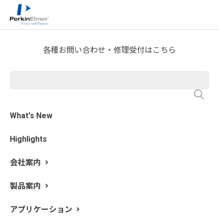
ホーム
サービス・サポート
テクニカルサポート
>
>
>
分析屋さんが言いたがらない 分析のテクニックあれこ
れ
熱分析屋さんのつぶやき
>
各種お問い合わせ・修理受付はこちら
第25回 ん？弾性率があわな
い？DMA編
What's New
更新日: 2019/9/17
Highlights
さて、較正と校正、熱分析で昔は「較正」を使っていま
した。比「較」して「正」す、これ的確な言い方だと思
会社案内
っています。でも、今はJISの関係で「校正」を使わない
といけないのだと、ふと思い出しました。というわけ
製品案内
で、ネタはたくさんあるのに更新しない熱分析屋さんの
つぶやき筆者です。
アプリケーション
今年もJASISに出展しました。なんだか予想以上に「お