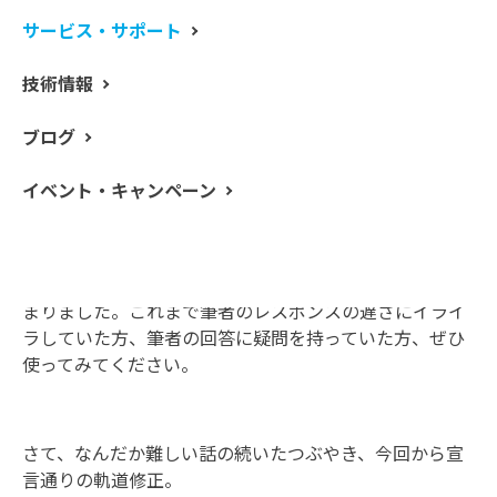
いしさの見える化と機器分析」（はちみつと食味）の反
サービス・サポート
響すごかったです。もし、少し詳しく知りたい方がいた
ら、
技術情報
小林ら，“「おいしさ」の見える化と機器分析”，工業材
ブログ
料67(9)，pp50-51(2019)
に掲載されているので、読んでみてください。最新すぎ
イベント・キャンペーン
てGoogle Scholarにはまだ引っ掛かりません．．．念の
ため。
そういえば、筆者念願の「
熱測定コンシェルジュ
」が始
まりました。これまで筆者のレスポンスの遅さにイライ
ラしていた方、筆者の回答に疑問を持っていた方、ぜひ
使ってみてください。
さて、なんだか難しい話の続いたつぶやき、今回から宣
言通りの軌道修正。