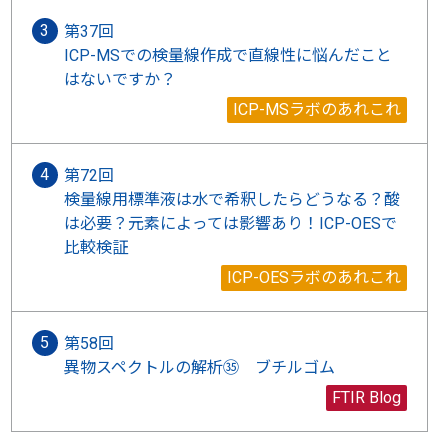
第37回
ICP-MSでの検量線作成で直線性に悩んだこと
はないですか？
ICP-MSラボのあれこれ
第72回
検量線用標準液は水で希釈したらどうなる？酸
は必要？元素によっては影響あり！ICP-OESで
比較検証
ICP-OESラボのあれこれ
第58回
異物スペクトルの解析㉟ ブチルゴム
FTIR Blog