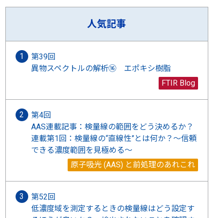
人気記事
第39回
異物スペクトルの解析⑯ エポキシ樹脂
FTIR Blog
第4回
AAS連載記事：検量線の範囲をどう決めるか？
連載第1回：検量線の“直線性”とは何か？〜信頼
できる濃度範囲を見極める〜
原子吸光 (AAS) と前処理のあれこれ
第52回
低濃度域を測定するときの検量線はどう設定す