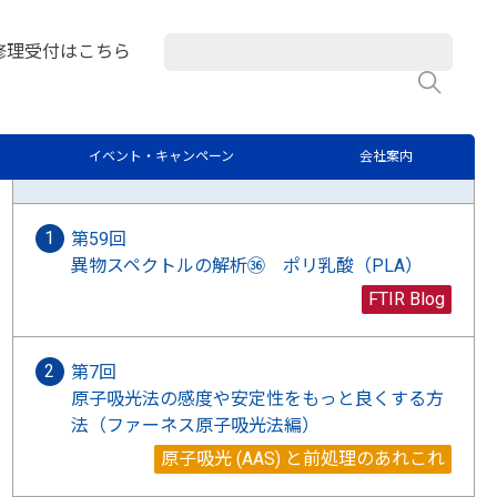
マト分析 日々のQ&A
修理受付はこちら
検
ラボブログに関するご質問はこちらから
イベント・キャンペーン
会社案内
最新記事
第59回
異物スペクトルの解析㊱ ポリ乳酸（PLA）
FTIR Blog
第7回
原子吸光法の感度や安定性をもっと良くする方
法（ファーネス原子吸光法編）
原子吸光 (AAS) と前処理のあれこれ