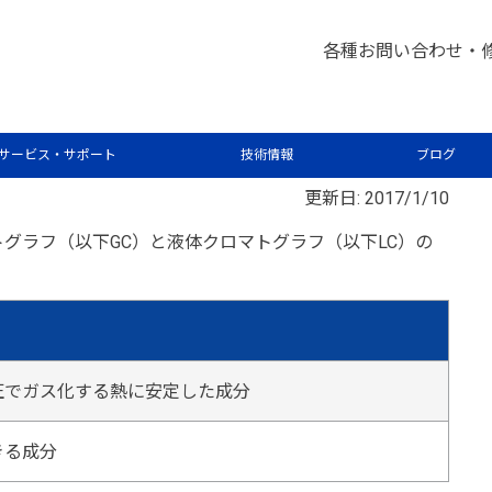
析屋さんが言いたがらない 分析のテクニックあれこれ
クロ
>
各種お問い合わせ・
液体クロマトグラフの違いは？
サービス・サポート
技術情報
ブログ
更新日: 2017/1/10
グラフ（以下GC）と液体クロマトグラフ（以下LC）の
圧でガス化する熱に安定した成分
きる成分