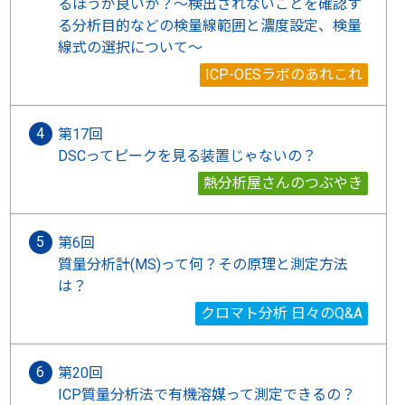
るほうが良いか？～検出されないことを確認す
る分析目的などの検量線範囲と濃度設定、検量
線式の選択について～
ICP-OESラボのあれこれ
第17回
DSCってピークを見る装置じゃないの？
熱分析屋さんのつぶやき
第6回
質量分析計(MS)って何？その原理と測定方法
は？
クロマト分析 日々のQ&A
第20回
ICP質量分析法で有機溶媒って測定できるの？