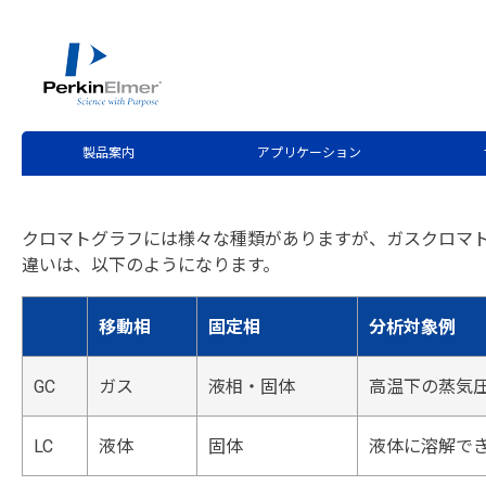
ホーム
サービス・サポート
テクニカルサポート
分
>
>
>
第1回 ガスクロマトグラフと
製品案内
アプリケーション
クロマトグラフには様々な種類がありますが、ガスクロマト
違いは、以下のようになります。
移動相
固定相
分析対象例
GC
ガス
液相・固体
高温下の蒸気
LC
液体
固体
液体に溶解で