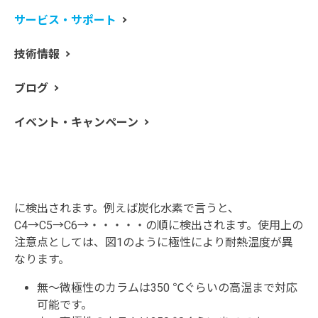
類による極性の違いです。極性の種類は図1のように無極
サービス・サポート
性→微→中→高極性があり、極性が高くなっていきま
す。そして選び方としては以下のようになります。
技術情報
極性の弱い液相に対して、極性の弱い成分はより長
ブログ
く保持される＝無極性の物質は無極性のカラムが向
いている
イベント・キャンペーン
極性の強い液相に対して、極性の強い成分はより長
く保持される＝高極性の物質は高極性のカラムが向
いている
ただし、液相の種類を問わず、同族の化合物は炭素数順
に検出されます。例えば炭化水素で言うと、
C4→C5→C6→・・・・・の順に検出されます。使用上の
注意点としては、図1のように極性により耐熱温度が異
なります。
無～微極性のカラムは350 ℃ぐらいの高温まで対応
可能です。