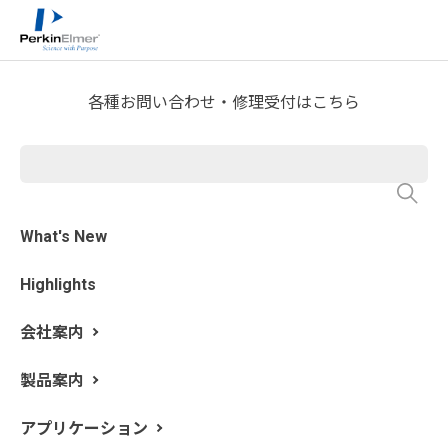
ホーム
サービス・サポート
テクニカルサポート
>
>
>
分析屋さんが言いたがらない 分析のテクニックあれこ
れ
クロマト分析 日々のQ&A
>
各種お問い合わせ・修理受付はこちら
第3回 ガスクロマトグラフの
カラムの固定相にはどんな種
類があってどう選ぶの？
What's New
Highlights
更新日: 2017/6/6
会社案内
ガスクロマトグラフのカラムの固定相は多種多様ですの
で、キャピラリーカラムとパックドカラム分けて話を進
製品案内
めますね。
まずキャピラリーカラムについてです。
アプリケーション
キャピラリーカラムの選定において重要なのは液相の種