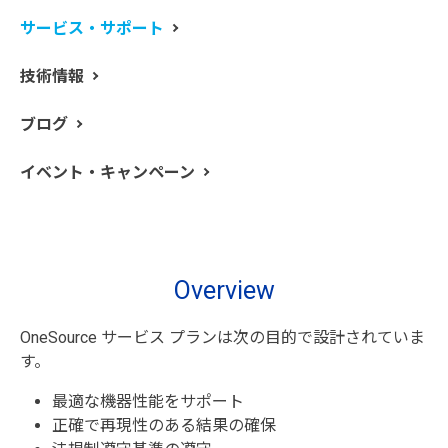
機器のダウンタイムによる生産性、時間の損失、パフォ
サービス・サポート
ーマンスへの影響を懸念されていませんか？
今日のコネクテッドラボでは物事を常に把握し、回避可
技術情報
能なダウンタイムを防ぐことがこれまで以上に重要にな
っています。OneSource のリモートオプションはまさに
ブログ
それを実行します。
イベント・キャンペーン
お問い合わせはこちら
Overview
OneSource サービス プランは次の目的で設計されていま
す。
最適な機器性能をサポート
正確で再現性のある結果の確保