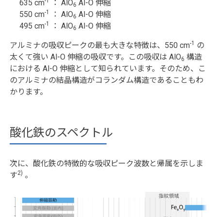
-1
635 cm
： AlO
Al-O 伸縮
6
-1
550 cm
： AlO
Al-O 伸縮
6
-1
495 cm
： AlO
Al-O 伸縮
6
-1
アルミナの吸収ピークの最も大きな特徴は、550 cm
の
太くて強い Al-O 伸縮の吸収です。この吸収は AlO
構造
6
における Al-O 伸縮として知られています。そのため、こ
のアルミナの結晶構造がコランダム構造であることもわ
かります。
酸化鉄のスペクトル
次に、酸化鉄の特徴的な吸収ピーク波数と帰属を示しま
2)
す
。