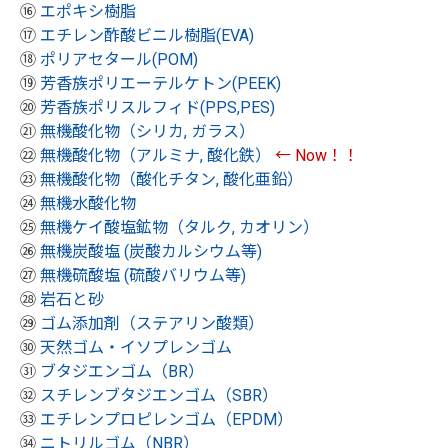
⑯
エポキシ樹脂
⑰
エチレン酢酸ビニル樹脂(EVA)
⑱
ポリアセタール(POM)
⑲
芳香族ポリエーテルケトン(PEEK)
⑳
芳香族ポリスルフィド(PPS,PES)
㉑
無機酸化物（シリカ, ガラス）
㉒
無機酸化物（アルミナ, 酸化鉄）
← Now！！
㉓
無機酸化物（酸化チタン, 酸化亜鉛）
㉔
無機水酸化物
㉕
無機ケイ酸塩鉱物（タルク, カオリン）
㉖
無機炭酸塩 (炭酸カルシウム等)
㉗
無機硫酸塩 (硫酸バリウム等)
㉘
岩石と砂
㉙
ゴム添加剤（ステアリン酸類）
㉚
天然ゴム・イソプレンゴム
㉛
ブタジエンゴム（BR）
㉜
スチレンブタジエンゴム（SBR）
㉝
エチレンプロピレンゴム（EPDM）
㉞
ニトリルゴム（NBR）