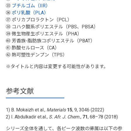
㉟
ブチルゴム（IIR）
㊱
ポリ乳酸（PLA）
㊲ ポリカプロラクトン（PCL）
㊳ コハク酸系ポリエステル（PBS、PBSA）
㊴ 微生物産生ポリエステル（PHA）
㊵ 芳香族-脂肪族コポリエステル（PBAT）
㊶ 酢酸セルロース（CA）
㊷ 熱可塑性デンプン（TPS）
※タイトルと内容は変更する可能性があります。
参考文献
1) B. Mokaizh et al.,
Materials
15
, 9, 3046 (2022)
2) I. Abdulkadir et.al.,
S. Afr. J. Chem.
,
71
, 68–78 (2018)
シリーズ全体を通して、各ピーク波数の帰属は以下の参