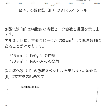
図４．α-酸化鉄（III）の ATR スペクトル
α-酸化鉄 (III) の特徴的な吸収ピーク波数と帰属を示しま
2)
す
。
-1
アルミナ同様、主要なピークが 700 cm
より低波数側に
あることがわかります。
-1
515 cm
： FeO
Fe-O伸縮
6
-1
430 cm
： FeO
O-Fe-O変角
6
次に酸化鉄（II）の吸収スペクトルを示します。酸化鉄
(II) は立方晶の結晶です。