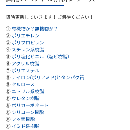
随時更新していきます！ご期待ください！
①
有機物か？無機物か？
②
ポリエチレン
③
ポリプロピレン
④
スチレン系樹脂
⑤
ポリ塩化ビニル（塩ビ樹脂）
⑥
アクリル樹脂
⑦
ポリエステル
⑧
ナイロン(ポリアミド)とタンパク質
⑨
セルロース
⑩
ニトリル系樹脂
⑪
ウレタン樹脂
⑫
ポリカーボネート
⑬
シリコーン樹脂
⑭
フッ素樹脂
⑮
イミド系樹脂