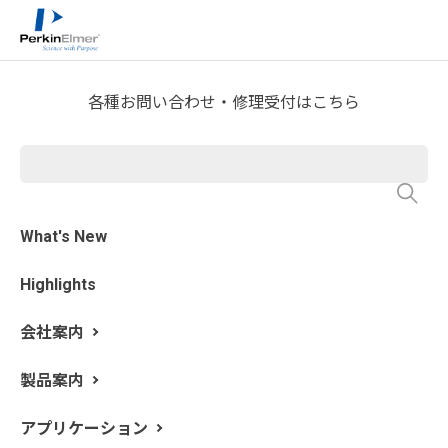
ホーム
サービス・サポート
テクニカルサポート
>
>
>
分析屋さんが言いたがらない 分析のテクニックあれこ
れ
FTIR Blog
>
各種お問い合わせ・修理受付はこちら
第45回 異物スペクトルの解析
㉒ 無機酸化物（アルミナ, 酸
化鉄）
What's New
Highlights
執筆: 新居田 恭弘 更新日: 2024/4/9
会社案内
今回も前回に続いて無機酸化物、特にアルミナと酸化鉄
に着目していきます。
製品案内
アルミナはアルミニウム (Al) の酸化物です。アルミナは
いくつかの安定な結晶が知られていますが、最も有名な
アプリケーション
のは α-アルミナ （α-Al
O
）です。α-アルミナは天然に