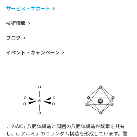
2
3
も存在し、コランダムという鉱物名が付けられていま
サービス・サポート
す。酸化鉄は、同様に鉄の酸化物です。酸化鉄は、酸化
鉄 (III), 酸化鉄 (II)など、安定な結晶が 6 つ存在します。
技術情報
このうち α-酸化鉄 (III) (α-Fe
O
) が最も安定です。いわ
2
3
ゆる赤錆です。
ブログ
α-アルミナと α-酸化鉄 (III) は、どちらもコランダム型の
結晶構造を持っています。この結晶構造では、中心の金
イベント・キャンペーン
属原子に対して酸素原子が 6 配位した八面体構造を有し
ており、AlO
や FeO
と表現することができます。α-ア
6
6
ルミナを例にとると、以下のように表されます。
このAlO
八面体構造と周囲の八面体構造が酸素を共有
6
し、α-アルミナのコランダム構造を形成しています。酸