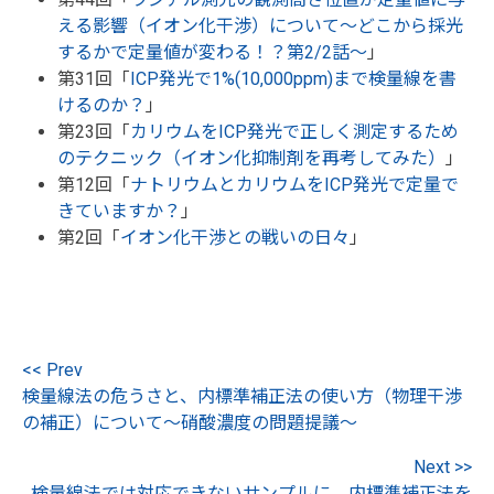
える影響（イオン化干渉）について～どこから採光
するかで定量値が変わる！？第2/2話～
」
第31回「
ICP発光で1%(10,000ppm)まで検量線を書
けるのか？
」
第23回「
カリウムをICP発光で正しく測定するため
のテクニック（イオン化抑制剤を再考してみた）
」
第12回「
ナトリウムとカリウムをICP発光で定量で
きていますか？
」
第2回「
イオン化干渉との戦いの日々
」
<< Prev
検量線法の危うさと、内標準補正法の使い方（物理干渉
の補正）について～硝酸濃度の問題提議～
Next >>
検量線法では対応できないサンプルに、内標準補正法を