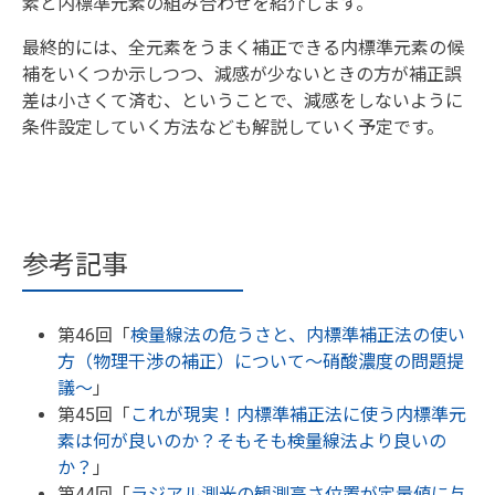
素と内標準元素の組み合わせを紹介します。
最終的には、全元素をうまく補正できる内標準元素の候
補をいくつか示しつつ、減感が少ないときの方が補正誤
差は小さくて済む、ということで、減感をしないように
条件設定していく方法なども解説していく予定です。
参考記事
第46回「
検量線法の危うさと、内標準補正法の使い
方（物理干渉の補正）について～硝酸濃度の問題提
議～
」
第45回「
これが現実！内標準補正法に使う内標準元
素は何が良いのか？そもそも検量線法より良いの
か？
」
第44回「
ラジアル測光の観測高さ位置が定量値に与