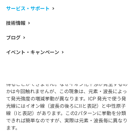
含めブログ執筆者のラボチームもブースに立って説明員
サービス・サポート
をさせていただきます。ぜひお気軽にお立ち寄りくださ
い。ブログの話題なども大歓迎です。新しいソフトウエ
技術情報
ア（定性ツールも）も実演して紹介できます。
ブログ
今回は、内標準補正にどの元素を使うべきか、という話
イベント・キャンペーン
題の続編です。
イオン化干渉が発生してしまうサンプル（例えばナトリ
ウムが多く含まれるサンプルなど）の測定においては、
発光強度の増減が見られ、検量線法では正しい定量値を
得ることができません。なぜイオン化干渉が発生するの
かは今回触れませんが、この現象は、元素・波長によっ
て発光強度の増減挙動が異なります。ICP 発光で使う発
光線にはイオン線（波長の後ろにIIと表記）と中性原子
線（Iと表記）があります。この2パターンに挙動を分類
できれば簡単なのですが、実際は元素・波長毎に異なり
ます。