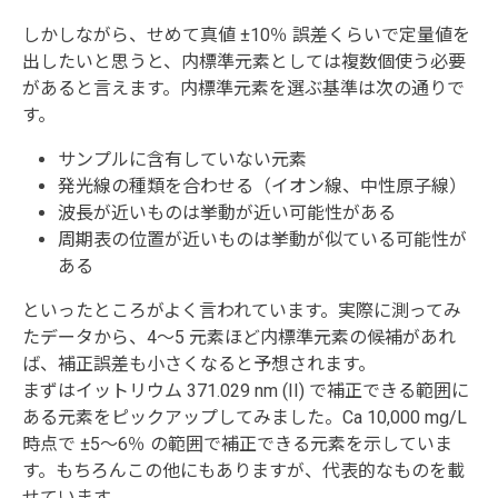
しかしながら、せめて真値 ±10％ 誤差くらいで定量値を
出したいと思うと、内標準元素としては複数個使う必要
があると言えます。内標準元素を選ぶ基準は次の通りで
す。
サンプルに含有していない元素
発光線の種類を合わせる（イオン線、中性原子線）
波長が近いものは挙動が近い可能性がある
周期表の位置が近いものは挙動が似ている可能性が
ある
といったところがよく言われています。実際に測ってみ
たデータから、4～5 元素ほど内標準元素の候補があれ
ば、補正誤差も小さくなると予想されます。
まずはイットリウム 371.029 nm (II) で補正できる範囲に
ある元素をピックアップしてみました。Ca 10,000 mg/L
時点で ±5～6％ の範囲で補正できる元素を示していま
す。もちろんこの他にもありますが、代表的なものを載
せています。