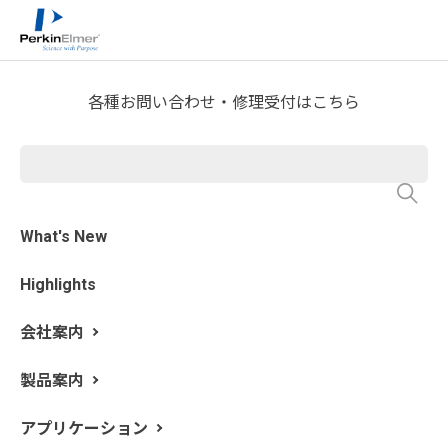
ホーム
サービス・サポート
テクニカルサポート
>
>
>
分析屋さんが言いたがらない 分析のテクニックあれこ
れ
ICP-OESラボのあれこれ
>
各種お問い合わせ・修理受付はこちら
第47回 検量線法が無理なら内
標準補正をうまく使うしかな
い～内標準元素の選定、元
What's New
素・波長毎のイオン化干渉挙
Highlights
動を把握すれば使えるはず～
会社案内
更新日: 2023/8/9
製品案内
今年も恒例の JASIS が 2023年9月6日（水）～8日（金）
アプリケーション
に開催されます。パーキンエルマーも出展します。私も