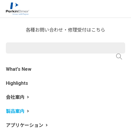
ホーム
製品案内
分析機器製品一覧
>
>
各種お問い合わせ・修理受付はこちら
LC分析（液体クロマトグラ
フ、HPLC, UHPLC）
What's New
Highlights
LC分析には逆相、順相、イオン交換、GPC等の様々な分
離モードがあり汎用の分析方法として広く普及していま
会社案内
す。その中で最も普及しているのが逆相分析です。逆相
分析における分析対象成分の保持・選択性は、主にカラ
製品案内
ムケミストリーおよび移動相pHと移動相有機溶媒の3つ
のパラメータに影響します。これらのパラメータを調整
アプリケーション
することで多彩な分離パターンの実現が可能となりま