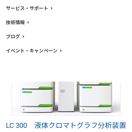
す。
サービス・サポート
パーキンエルマーより新たに発売された革新的なLCは逆
相を中心とした最新LCソリューションの提供を可能とし
技術情報
ました。
ブログ
イベント・キャンペーン
LC 300 液体クロマトグラフ分析装置