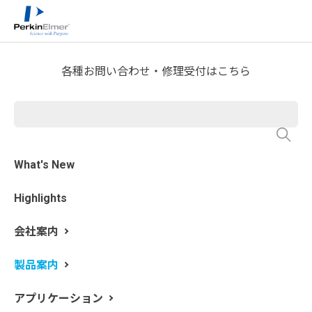
ホーム
製品案内
分析機器製品一覧
>
>
各種お問い合わせ・修理受付はこちら
サンプル前処理システム
What's New
無機分析はサンプルの前処理が分析の効率化に大きく影
響を及ぼします。また、微量成分分析においては、前処
Highlights
理を自動化することによりサンプルが汚染されるのを防
ぐことが可能です。前処理から分析までパーキンエルマ
会社案内
ーならではのソリューションを提供します。
製品案内
アプリケーション