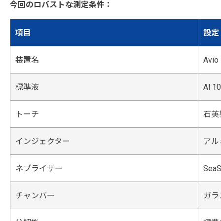
今回のロバストな測定条件：
項目
設定
装置名
Avio
標準液
Al 
トーチ
石英
インジェクター
アルミ
ネブライザー
Sea
チャンバー
ガラ