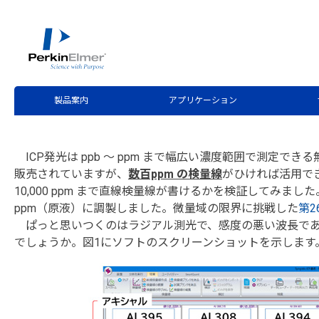
ホーム
サービス・サポート
テクニカルサポート
分
>
>
>
第31回 ICP発光で1%(10,00
製品案内
アプリケーション
ICP発光は ppb ～ ppm まで幅広い濃度範囲で測定で
販売されていますが、
数百ppm の検量線
がひければ活用できま
10,000 ppm まで直線検量線が書けるかを検証してみました。標準液は、0,
ppm（原液）に調製しました。微量域の限界に挑戦した
第2
ぱっと思いつくのはラジアル測光で、感度の悪い波長であ
でしょうか。図1にソフトのスクリーンショットを示します