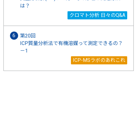
は？
クロマト分析 日々のQ&A
第20回
ICP質量分析法で有機溶媒って測定できるの？
－1
ICP-MSラボのあれこれ