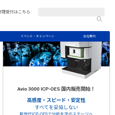
P-OESラボのあれこれ
修理受付はこちら
検
イベント・キャンペーン
会社案内
Avio 3000 ICP-OES 国内販売開始！
高感度・スピード・安定性
すべてを妥協しない
新世代ICP-OESで分析を次のステージへ