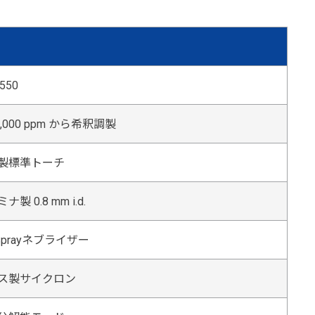
 550
10,000 ppm から希釈調製
製標準トーチ
ナ製 0.8 mm i.d.
Sprayネブライザー
ス製サイクロン