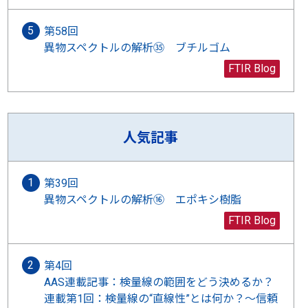
第58回
異物スペクトルの解析㉟ ブチルゴム
FTIR Blog
人気記事
第39回
異物スペクトルの解析⑯ エポキシ樹脂
FTIR Blog
第4回
AAS連載記事：検量線の範囲をどう決めるか？
連載第1回：検量線の“直線性”とは何か？〜信頼