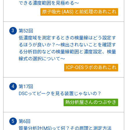
できる濃度範囲を見極める〜
原子吸光 (AAS) と前処理のあれこれ
第52回
低濃度域を測定するときの検量線はどう設定す
るほうが良いか？～検出されないことを確認す
る分析目的などの検量線範囲と濃度設定、検量
線式の選択について～
ICP-OESラボのあれこれ
第17回
DSCってピークを見る装置じゃないの？
熱分析屋さんのつぶやき
第6回
質量分析計(MS)って何？その原理と測定方法