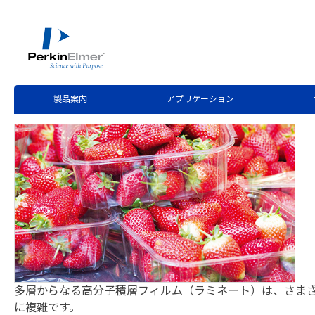
ホーム
技術情報
技術資料ライブラリー
>
>
Application Note Download
赤外顕微システムによる高分子
製品案内
アプリケーション
多層からなる高分子積層フィルム（ラミネート）は、さま
に複雑です。