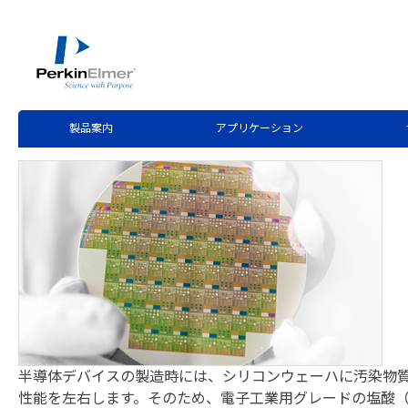
ホーム
技術情報
技術資料ライブラリー
>
>
Application Note Request
NexION 5000 ICP-MS
製品案内
アプリケーション
半導体デバイスの製造時には、シリコンウェーハに汚染物
性能を左右します。そのため、電子工業用グレードの塩酸（