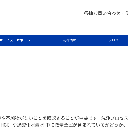
各種お問い合わせ・
による電子工業用グレード塩酸中の不純物
サービス・サポート
技術情報
ブログ
質や不純物がないことを確認することが重要です。洗浄プロセ
HCl）や過酸化水素水 中に微量金属が含まれているかどうか