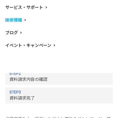
サービス・サポート
技術情報
フローインジェクション-水銀／水素化物発生元素分析シ
ステム（FI-MHS）について、特長と分析作業に関連する
ブログ
項目をご紹介します。
イベント・キャンペーン
STEP1
資料請求内容の入力
STEP2
資料請求内容の確認
STEP3
資料請求完了