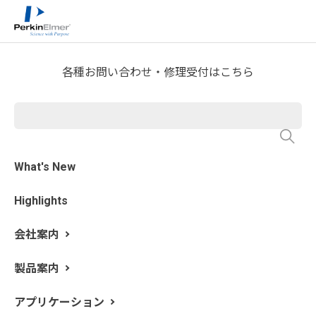
ホーム
技術情報
技術資料ライブラリー
>
>
Technical Note Download
各種お問い合わせ・修理受付はこちら
フローインジェクションシス
テムFIAS-100/400の概要と水
素化物発生法による各元素の
分析条件について
What's New
Highlights
会社案内
製品案内
アプリケーション