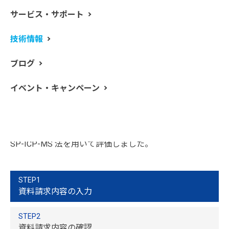
サービス・サポート
技術情報
産業プロセスや一般消費財におけるナノ粒子（NPs）の
使用が増加しています。そのため、産業廃棄物や一般消
ブログ
費財の廃棄により、ナノ粒子の環境への放出が懸念され
ています。迅速・高感度・元素選択性の高い分析手法で
イベント・キャンペーン
あるシングルパーティクルICP-MS 法（SP-ICP-MS 法）
は、飲料水中のNPs を測定するのに理想的な手法です。
本報では、飲料水処理システムにおける銀（Ag）・金
（Au）・二酸化チタン（TiO
）ナノ粒子の除去効果を
2
SP-ICP-MS 法を用いて評価しました。
STEP1
資料請求内容の入力
STEP2
資料請求内容の確認