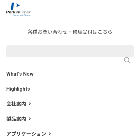
ホーム
技術情報
技術資料ライブラリー
>
>
Application Note Download
各種お問い合わせ・修理受付はこちら
シングルパーティクルICP-MS
法における飲料水中の銀・
金・二酸化チタンナノ粒子の
迅速分析
What's New
Highlights
会社案内
製品案内
アプリケーション