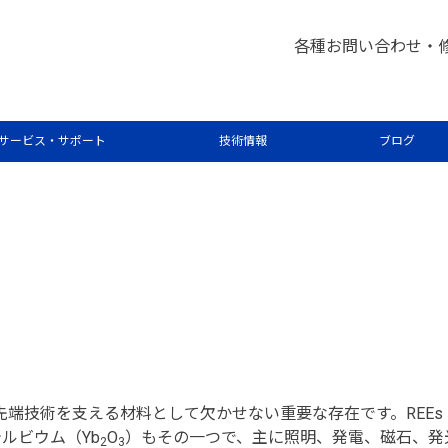
各種お問い合わせ・
S を用いた高純度酸化イッテルビウム中
サービス・サポート
技術情報
ブログ
先端技術を支える材料として欠かせない重要な存在です。REE
ルビウム（Yb
O
）もその一つで、主に照明、発電、磁石、発
2
3