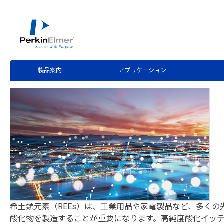
ホーム
技術情報
技術資料ライブラリー
>
>
Application Note Request
NexION 5000 ICP-M
製品案内
アプリケーション
希土類元素（REEs）は、工業用品や家電製品など、多くの
酸化物を製造することが重要になります。高純度酸化イッテ