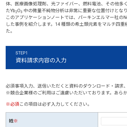
体、医療画像処理剤、光ファイバー、燃料電池、その他多く
たYb
O
中の微量不純物分析は非常に重要な位置付けとな
2
3
このアプリケーションノートでは、パーキンエルマー社のNex
した事例を紹介します。14 種類の希土類元素をマルチ四
た。
STEP1
資料請求内容の入力
必須事項入力、送信いただくと資料のダウンロード・請求
※競合企業様のご利用はご遠慮いただいております。あら
※必須
この項目は必ず入力してください。
姓
※