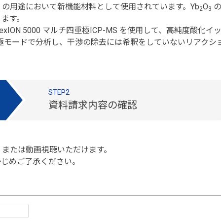
の用途において新機能材料として使用されています。Yb
O
の
2
3
ります。
ION 5000 マルチ四重極ICP-MS を使用して、高純度
重極モードで分析し、干渉の除去には希釈をしていないリアク
STEP2
資料請求内容の確認
、または動画視聴いただけます。
かじめご了承ください。