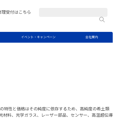
修理受付はこちら
検
の希土類不純物の直接定量法
イベント・キャンペーン
会社案内
s の特性と価格はその純度に依存するため、高純度の希土類
光材料、光学ガラス、レーザー部品、センサー、高温超伝導